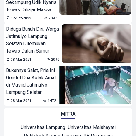
Sekampung Udik Nyaris
Tewas Dihajar Massa
02-Oct-2022
2097
Diduga Bunuh Diri, Warga
Jatimulyo Lampung
Selatan Ditemukan
Tewas Dalam Sumur
08-Mar-2021
2096
Bukannya Salat, Pria Ini
Gondol Dua Kotak Amal
di Masjid Jatimulyo
Lampung Selatan
08-Mar-2021
1472
MITRA
Universitas Lampung
Universitas Malahayati
Politeknik Negeri Lampung
IIB Darmajaya