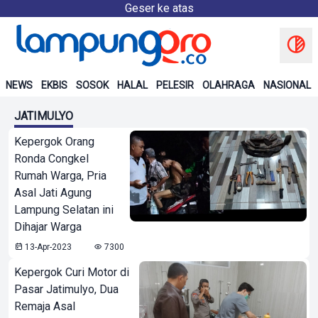
Geser ke atas
NEWS
EKBIS
SOSOK
HALAL
PELESIR
OLAHRAGA
NASIONAL
JATIMULYO
Kepergok Orang
Ronda Congkel
Rumah Warga, Pria
Asal Jati Agung
Lampung Selatan ini
Dihajar Warga
13-Apr-2023
7300
Kepergok Curi Motor di
Pasar Jatimulyo, Dua
Remaja Asal