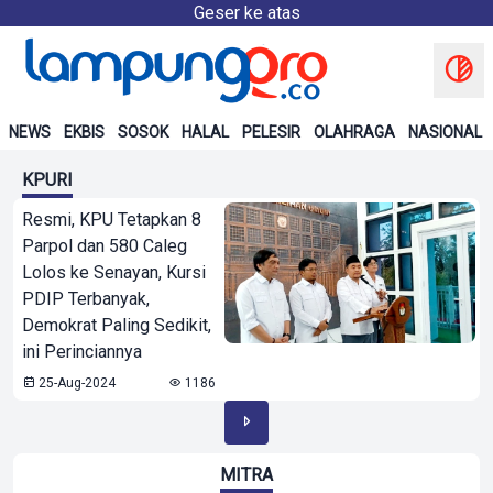
Geser ke atas
NEWS
EKBIS
SOSOK
HALAL
PELESIR
OLAHRAGA
NASIONAL
KPURI
Resmi, KPU Tetapkan 8
Parpol dan 580 Caleg
Lolos ke Senayan, Kursi
PDIP Terbanyak,
Demokrat Paling Sedikit,
ini Perinciannya
25-Aug-2024
1186
MITRA