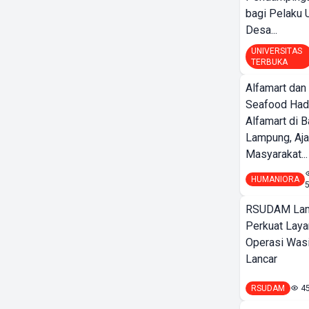
bagi Pelak
Desa...
UNIVERSITAS
TERBUKA
Alfamart dan
Seafood Had
Alfamart di 
Lampung, Aj
Masyarakat...
HUMANIORA
RSUDAM La
Perkuat Laya
Operasi Wasi
Lancar
RSUDAM
4