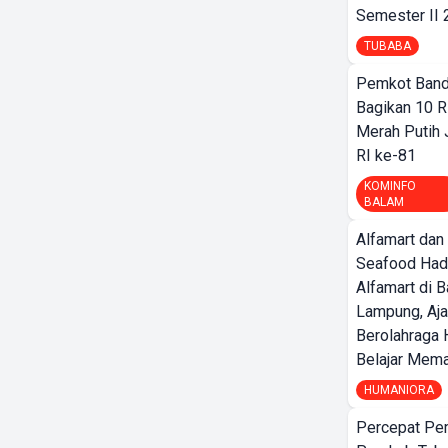
Semester II
TUBABA
Pemkot Band
Bagikan 10 R
Merah Putih
RI ke-81
KOMINFO
BALAM
Alfamart dan
Seafood Had
Alfamart di 
Lampung, Aj
Berolahraga 
Belajar Mem
HUMANIORA
Percepat Pe