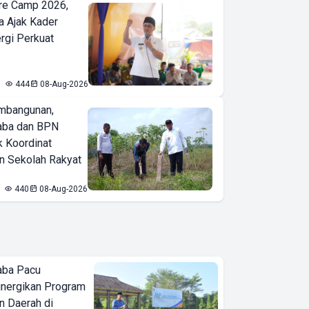
re Camp 2026,
a Ajak Kader
ergi Perkuat
444
08-Aug-2026
mbangunan,
aba dan BPN
k Koordinat
 Sekolah Rakyat
440
08-Aug-2026
aba Pacu
inergikan Program
 Daerah di