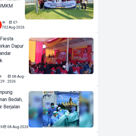
u UMKM
07-
702
Aug-2026
 Fiesta
irkan Dapur
Bandar
ak
08-Aug-
529
2026
mpung
nan Bedah,
r Berjalan
59
08-Aug-2026