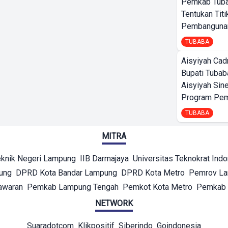
Pemkab Tub
Tentukan Titi
Pembangunan
TUBABA
Aisyiyah Cad
Bupati Tubab
Aisyiyah Sin
Program Pem
TUBABA
MITRA
eknik Negeri Lampung
IIB Darmajaya
Universitas Teknokrat Ind
ung
DPRD Kota Bandar Lampung
DPRD Kota Metro
Pemrov L
awaran
Pemkab Lampung Tengah
Pemkot Kota Metro
Pemkab 
NETWORK
Suaradotcom
Klikpositif
Siberindo
Goindonesia