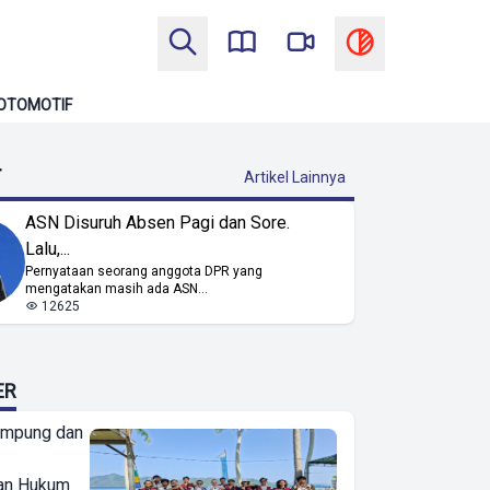
OTOMOTIF
T
Artikel Lainnya
ASN Disuruh Absen Pagi dan Sore.
Lalu,...
Pernyataan seorang anggota DPR yang
mengatakan masih ada ASN...
12625
ER
ampung dan
an Hukum