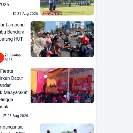
 2026
29-Aug-2026
ar Lampung
ibu Bendera
 Jelang HUT
08-Aug-
2026
 Fiesta
irkan Dapur
Bandar
ak Masyarakat
Hingga
asak
08-Aug-2026
mbangunan,