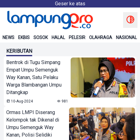
Geser ke atas
NEWS
EKBIS
SOSOK
HALAL
PELESIR
OLAHRAGA
NASIONAL
KERIBUTAN
Bentrok di Tugu Simpang
Empat Umpu Semenguk
Way Kanan, Satu Pelaku
Warga Blambangan Umpu
Ditangkap
10-Aug-2024
981
Ormas LMPI Diserang
Kelompok tak Dikenal di
Umpu Semenguk Way
Kanan, Polisi Selidiki