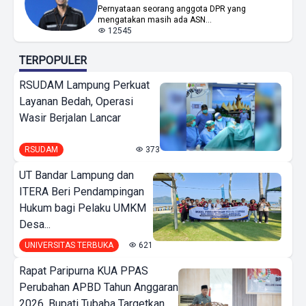
Pernyataan seorang anggota DPR yang
mengatakan masih ada ASN...
12545
TERPOPULER
RSUDAM Lampung Perkuat
Layanan Bedah, Operasi
Wasir Berjalan Lancar
RSUDAM
373
UT Bandar Lampung dan
ITERA Beri Pendampingan
Hukum bagi Pelaku UMKM
Desa...
UNIVERSITAS TERBUKA
621
Rapat Paripurna KUA PPAS
Perubahan APBD Tahun Anggaran
2026, Bupati Tubaba Targetkan...