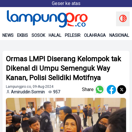
Geser ke atas
NEWS
EKBIS
SOSOK
HALAL
PELESIR
OLAHRAGA
NASIONAL
Ormas LMPI Diserang Kelompok tak
Dikenal di Umpu Semenguk Way
Kanan, Polisi Selidiki Motifnya
Lampungpro.co, 09-Aug-2024
Share
Amiruddin Sormin
957