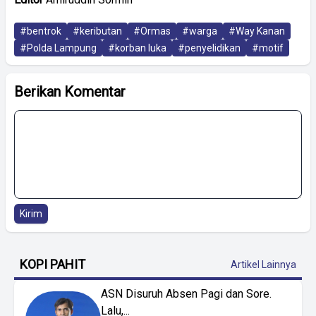
#bentrok
#keributan
#Ormas
#warga
#Way Kanan
#Polda Lampung
#korban luka
#penyelidikan
#motif
Berikan Komentar
Kirim
KOPI PAHIT
Artikel Lainnya
ASN Disuruh Absen Pagi dan Sore.
Lalu,...