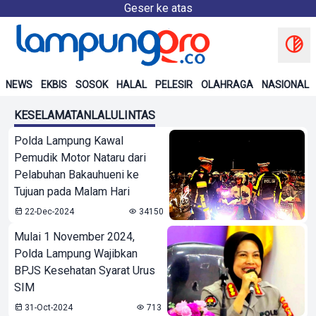
Geser ke atas
NEWS
EKBIS
SOSOK
HALAL
PELESIR
OLAHRAGA
NASIONAL
KESELAMATANLALULINTAS
Polda Lampung Kawal
Pemudik Motor Nataru dari
Pelabuhan Bakauhueni ke
Tujuan pada Malam Hari
22-Dec-2024
34150
Mulai 1 November 2024,
Polda Lampung Wajibkan
BPJS Kesehatan Syarat Urus
SIM
31-Oct-2024
713