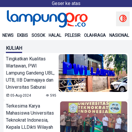
Geser ke atas
NEWS
EKBIS
SOSOK
HALAL
PELESIR
OLAHRAGA
NASIONAL
KULIAH
Tingkatkan Kualitas
Wartawan, PWI
Lampung Gandeng UBL,
UTB, IIB Darmajaya dan
Universitas Saburai
05-Aug-2024
595
Terkesima Karya
Mahasiswa Universitas
Teknokrat Indonesia,
Kepala LLDikti Wilayah