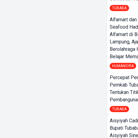
TUBABA
Alfamart dan
Seafood Had
Alfamart di 
Lampung, Aj
Berolahraga 
Belajar Mem
HUMANIORA
Percepat Pe
Pemkab Tub
Tentukan Titi
Pembangunan
TUBABA
Aisyiyah Cad
Bupati Tubab
Aisyiyah Sin