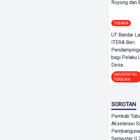
Royong dan Be
TUBABA
UT Bandar L
ITERA Beri
Pendamping
bagi Pelak
Desa...
UNIVERSITAS
TERBUKA
SOROTAN
Pemkab Tub
Akselerasi S
Pembangunan
Semester II