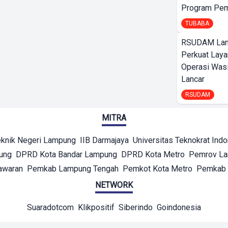
Program Pem
TUBABA
RSUDAM La
Perkuat Laya
Operasi Wasi
Lancar
RSUDAM
MITRA
eknik Negeri Lampung
IIB Darmajaya
Universitas Teknokrat Ind
ung
DPRD Kota Bandar Lampung
DPRD Kota Metro
Pemrov L
awaran
Pemkab Lampung Tengah
Pemkot Kota Metro
Pemkab 
NETWORK
Suaradotcom
Klikpositif
Siberindo
Goindonesia