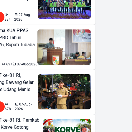
07-Aug-
834
2026
urna KUA PPAS
PBD Tahun
6, Bupati Tubaba
697
07-Aug-2026
T ke-81 RI,
ng Bawang Gelar
m Udang Manis
07-Aug-
678
2026
T ke-81 RI, Pemkab
 Korve Gotong