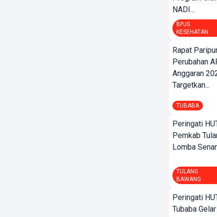
NADI...
BPJS
KESEHATAN
Rapat Parip
Perubahan A
Anggaran 202
Targetkan...
TUBABA
Peringati HU
Pemkab Tula
Lomba Sena
TULANG
BAWANG
Peringati HU
Tubaba Gelar