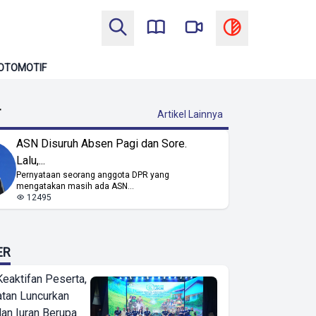
OTOMOTIF
T
Artikel Lainnya
ASN Disuruh Absen Pagi dan Sore.
Lalu,...
Pernyataan seorang anggota DPR yang
mengatakan masih ada ASN...
12495
ER
Keaktifan Peserta,
tan Luncurkan
lan Iuran Berupa