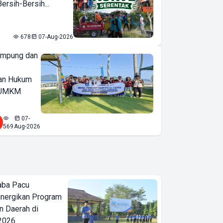
rsih-Bersih...
678
07-Aug-2026
ampung dan
an Hukum
u UMKM
07-
569
Aug-2026
aba Pacu
inergikan Program
 Daerah di
 2026