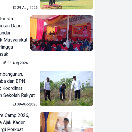
29-Aug-2026
 Fiesta
irkan Dapur
Bandar
ak Masyarakat
Hingga
asak
08-Aug-2026
mbangunan,
aba dan BPN
k Koordinat
 Sekolah Rakyat
08-Aug-2026
re Camp 2026,
a Ajak Kader
ergi Perkuat