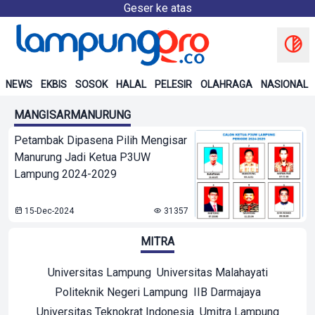
Geser ke atas
NEWS
EKBIS
SOSOK
HALAL
PELESIR
OLAHRAGA
NASIONAL
MANGISARMANURUNG
Petambak Dipasena Pilih Mengisar
Manurung Jadi Ketua P3UW
Lampung 2024-2029
15-Dec-2024
31357
MITRA
Universitas Lampung
Universitas Malahayati
Politeknik Negeri Lampung
IIB Darmajaya
Universitas Teknokrat Indonesia
Umitra Lampung