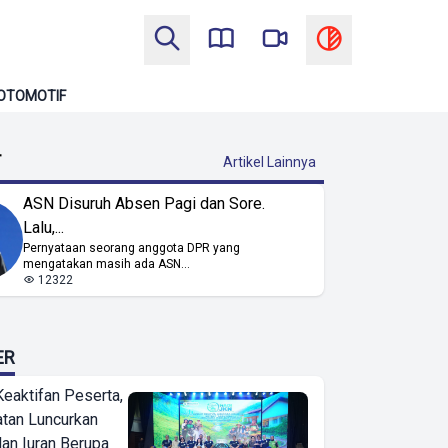
OTOMOTIF
T
Artikel Lainnya
ASN Disuruh Absen Pagi dan Sore.
Lalu,...
Pernyataan seorang anggota DPR yang
mengatakan masih ada ASN...
12322
ER
Keaktifan Peserta,
tan Luncurkan
lan Iuran Berupa