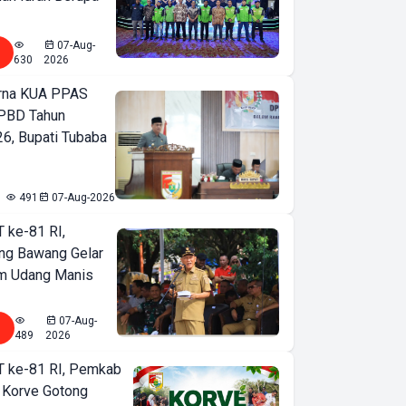
07-Aug-
630
2026
urna KUA PPAS
PBD Tahun
6, Bupati Tubaba
491
07-Aug-2026
T ke-81 RI,
ng Bawang Gelar
m Udang Manis
07-Aug-
489
2026
T ke-81 RI, Pemkab
 Korve Gotong