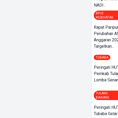
NADI...
BPJS
KESEHATAN
Rapat Parip
Perubahan A
Anggaran 202
Targetkan...
TUBABA
Peringati HU
Pemkab Tula
Lomba Sena
TULANG
BAWANG
Peringati HU
Tubaba Gelar