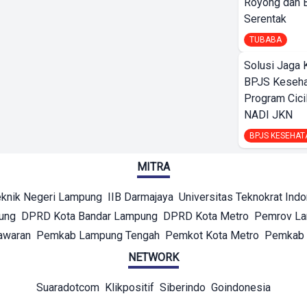
Royong dan B
Serentak
TUBABA
Solusi Jaga 
BPJS Keseha
Program Cici
NADI JKN
BPJS KESEHAT
MITRA
eknik Negeri Lampung
IIB Darmajaya
Universitas Teknokrat Ind
ung
DPRD Kota Bandar Lampung
DPRD Kota Metro
Pemrov L
awaran
Pemkab Lampung Tengah
Pemkot Kota Metro
Pemkab 
NETWORK
Suaradotcom
Klikpositif
Siberindo
Goindonesia