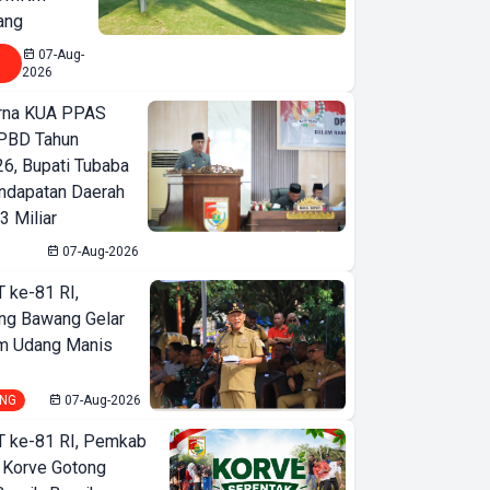
ang
07-Aug-
2026
urna KUA PPAS
PBD Tahun
6, Bupati Tubaba
ndapatan Daerah
3 Miliar
07-Aug-2026
T ke-81 RI,
ng Bawang Gelar
m Udang Manis
NG
07-Aug-2026
T ke-81 RI, Pemkab
 Korve Gotong