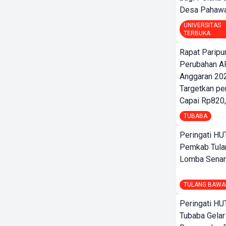
Desa Pahaw
UNIVERSITAS
TERBUKA
Rapat Parip
Perubahan A
Anggaran 202
Targetkan pe
Capai Rp820,
TUBABA
Peringati HU
Pemkab Tula
Lomba Sena
TULANG BAWA
Peringati HU
Tubaba Gelar