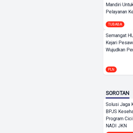
Mandiri Untu
Pelayanan Ke
TUBABA
Semangat HU
Kejari Pesaw
Wujudkan Per
PLN
SOROTAN
Solusi Jaga 
BPJS Keseha
Program Cici
NADI JKN