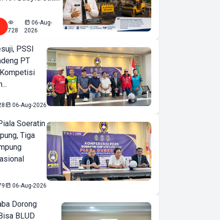
06-Aug-
728
2026
suji, PSSI
ndeng PT
 Kompetisi
...
28
06-Aug-2026
iala Soeratin
pung, Tiga
ampung
asional
79
06-Aug-2026
ba Dorong
Bisa BLUD