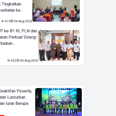
k Tingkatkan
sehatan ke...
674
06-Aug-2026
T ke-81 RI, PLN dan
aran Perkuat Sinergi
baikan...
652
06-Aug-2026
Keaktifan Peserta,
tan Luncurkan
lan Iuran Berupa