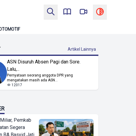
OTOMOTIF
T
Artikel Lainnya
ASN Disuruh Absen Pagi dan Sore.
Lalu,...
Pernyataan seorang anggota DPR yang
mengatakan masih ada ASN...
12017
ER
Miliar, Pemkab
atan Segera
n RA Basyid Jati...