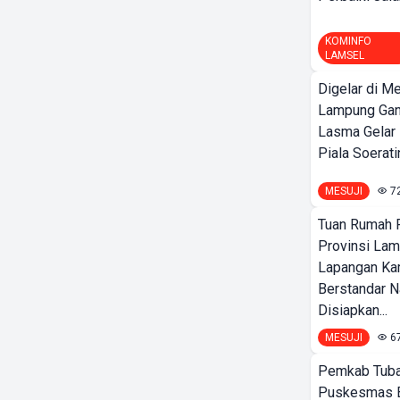
KOMINFO
LAMSEL
Digelar di Me
Lampung Ga
Lasma Gelar
Piala Soeratin
MESUJI
7
Tuan Rumah P
Provinsi Lam
Lapangan K
Berstandar N
Disiapkan...
MESUJI
6
Pemkab Tuba
Puskesmas 