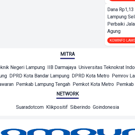
Dana Rp1,13 
Lampung Sel
Perbaiki Jala
Agung
KOMINFO LAM
MITRA
eknik Negeri Lampung
IIB Darmajaya
Universitas Teknokrat Ind
ung
DPRD Kota Bandar Lampung
DPRD Kota Metro
Pemrov L
awaran
Pemkab Lampung Tengah
Pemkot Kota Metro
Pemkab 
NETWORK
Suaradotcom
Klikpositif
Siberindo
Goindonesia