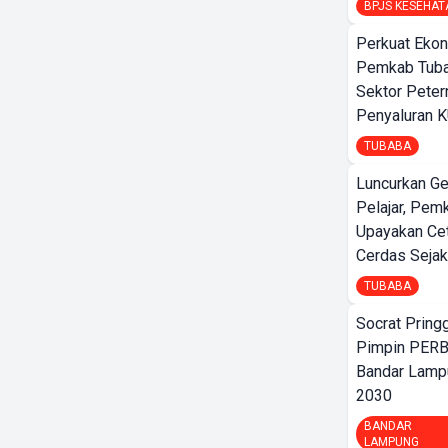
BPJS KESEHAT
Perkuat Ekon
Pemkab Tuba
Sektor Peter
Penyaluran 
TUBABA
Luncurkan G
Pelajar, Pem
Upayakan Ce
Cerdas Sejak
TUBABA
Socrat Pring
Pimpin PERB
Bandar Lamp
2030
BANDAR
LAMPUNG