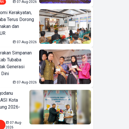
AN
07-Aug-2026
omi Kerakyatan,
ba Terus Dorong
nakan dan
KUR
07-Aug-2026
erakan Simpanan
kab Tubaba
tak Generasi
 Dini
07-Aug-2026
godanu
ASI Kota
ung 2026-
07-Aug-
2026