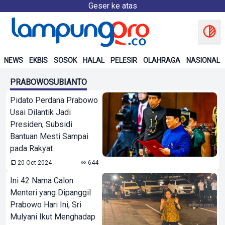
Geser ke atas
NEWS
EKBIS
SOSOK
HALAL
PELESIR
OLAHRAGA
NASIONAL
PRABOWOSUBIANTO
Pidato Perdana Prabowo
Usai Dilantik Jadi
Presiden, Subsidi
Bantuan Mesti Sampai
pada Rakyat
20-Oct-2024
644
Ini 42 Nama Calon
Menteri yang Dipanggil
Prabowo Hari Ini, Sri
Mulyani Ikut Menghadap