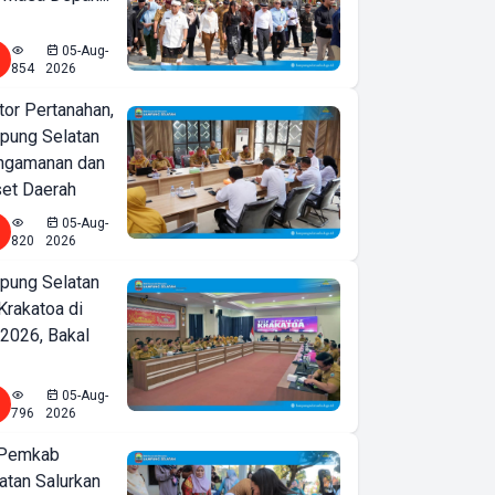
05-Aug-
854
2026
or Pertanahan,
ung Selatan
ngamanan dan
set Daerah
05-Aug-
820
2026
ung Selatan
Krakatoa di
2026, Bakal
05-Aug-
796
2026
 Pemkab
tan Salurkan