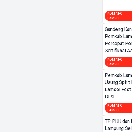
KOMINFO
LAMSEL
Gandeng Kant
Pemkab Lamp
Percepat Pe
Sertifikasi A
KOMINFO
LAMSEL
Pemkab Lamp
Usung Spirit 
Lamsel Fest 
Diisi...
KOMINFO
LAMSEL
TP PKK dan
Lampung Sela