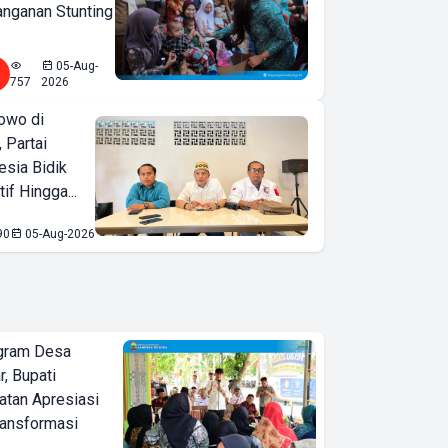
nganan Stunting
05-Aug-
757
2026
owo di
 Partai
esia Bidik
if Hingga...
90
05-Aug-2026
ogram Desa
r, Bupati
tan Apresiasi
ransformasi