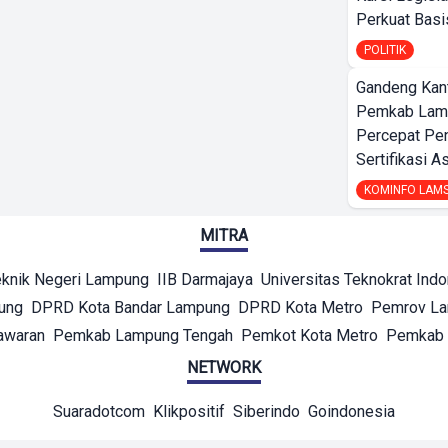
Perkuat Bas
POLITIK
Gandeng Kant
Pemkab Lamp
Percepat Pe
Sertifikasi A
KOMINFO LAM
MITRA
eknik Negeri Lampung
IIB Darmajaya
Universitas Teknokrat Ind
ung
DPRD Kota Bandar Lampung
DPRD Kota Metro
Pemrov L
awaran
Pemkab Lampung Tengah
Pemkot Kota Metro
Pemkab 
NETWORK
Suaradotcom
Klikpositif
Siberindo
Goindonesia