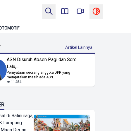
OTOMOTIF
T
Artikel Lainnya
ASN Disuruh Absen Pagi dan Sore.
Lalu,...
Pernyataan seorang anggota DPR yang
mengatakan masih ada ASN...
11484
ER
l di Balinuraga,
K Lampung
 Masa Depan...