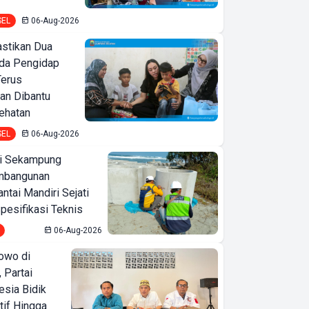
SEL
06-Aug-2026
astikan Dua
nda Pengidap
Terus
an Dibantu
ehatan
SEL
06-Aug-2026
i Sekampung
mbangunan
tai Mandiri Sejati
pesifikasi Teknis
06-Aug-2026
owo di
 Partai
esia Bidik
tif Hingga