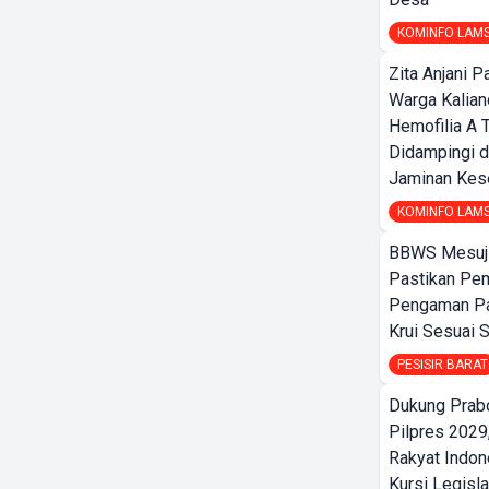
KOMINFO LAM
Zita Anjani P
Warga Kalia
Hemofilia A 
Didampingi d
Jaminan Kes
KOMINFO LAM
BBWS Mesuj
Pastikan Pe
Pengaman Pan
Krui Sesuai S
PESISIR BARAT
Dukung Prab
Pilpres 2029,
Rakyat Indon
Kursi Legisla