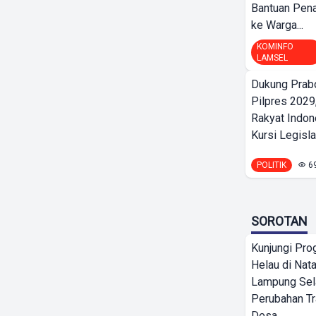
Bantuan Pena
ke Warga...
KOMINFO
LAMSEL
Dukung Prab
Pilpres 2029,
Rakyat Indon
Kursi Legislat
POLITIK
6
SOROTAN
Kunjungi Pr
Helau di Nata
Lampung Sela
Perubahan T
Desa