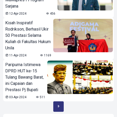
Sarjana
12-Apr-2024
456
Kisah Inspiratif
Rodrikson, Berhasil Ukir
50 Prestasi Selama
Kuliah di Fakultas Hukum
Unila
11-Apr-2024
1169
Paripurna Istimewa
DPRD HUT ke-15
Tulang Bawang Barat,
ini Capaian dan
Prestasi Pj Bupati
03-Apr-2024
511