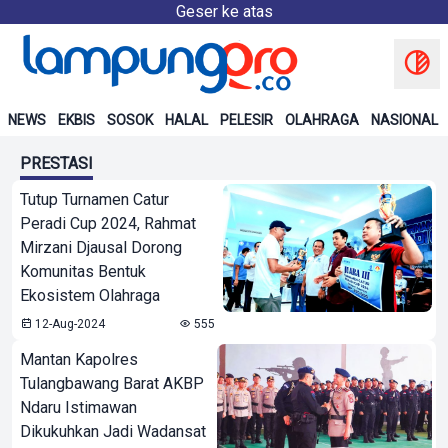
Geser ke atas
NEWS
EKBIS
SOSOK
HALAL
PELESIR
OLAHRAGA
NASIONAL
PRESTASI
Tutup Turnamen Catur
Peradi Cup 2024, Rahmat
Mirzani Djausal Dorong
Komunitas Bentuk
Ekosistem Olahraga
12-Aug-2024
555
Mantan Kapolres
Tulangbawang Barat AKBP
Ndaru Istimawan
Dikukuhkan Jadi Wadansat