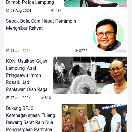
Brimob Polda Lampung
01-Aug-2024
487
Sepak Bola, Cara Hebat Pemimpin
Menghibur Rakyat
11-Jun-2024
3774
KONI Usulkan 'Gajah
Lampung' Asal
Pringsewu Imron
Rosadi Jadi
Pahlawan Olah Raga
07-Jun-2024
813
Dukung BPJS
Ketenagakerjaan, Tulang
Bawang Barat Raih Dua
Penghargaan Paritrana