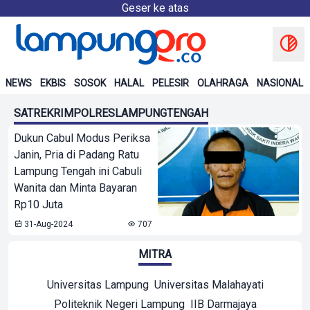
Geser ke atas
NEWS
EKBIS
SOSOK
HALAL
PELESIR
OLAHRAGA
NASIONAL
SATREKRIMPOLRESLAMPUNGTENGAH
Dukun Cabul Modus Periksa
Janin, Pria di Padang Ratu
Lampung Tengah ini Cabuli
Wanita dan Minta Bayaran
Rp10 Juta
31-Aug-2024
707
MITRA
Universitas Lampung
Universitas Malahayati
Politeknik Negeri Lampung
IIB Darmajaya