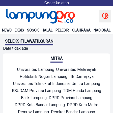
Geser ke atas
NEWS
EKBIS
SOSOK
HALAL
PELESIR
OLAHRAGA
NASIONAL
SELEKSITILAWATILQURAN
Data tidak ada
MITRA
Universitas Lampung
Universitas Malahayati
Politeknik Negeri Lampung
IIB Darmajaya
Universitas Teknokrat Indonesia
Umitra Lampung
RSUDAM Provinsi Lampung
TDM Honda Lampung
Bank Lampung
DPRD Provinsi Lampung
DPRD Kota Bandar Lampung
DPRD Kota Metro
Pemrov Lampung
Pemkot Bandar Lampung