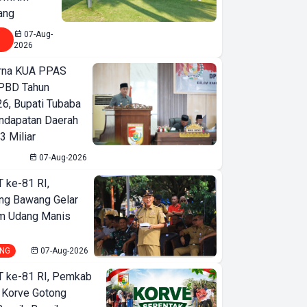
ang
07-Aug-
2026
urna KUA PPAS
PBD Tahun
6, Bupati Tubaba
ndapatan Daerah
3 Miliar
07-Aug-2026
T ke-81 RI,
ng Bawang Gelar
m Udang Manis
NG
07-Aug-2026
T ke-81 RI, Pemkab
 Korve Gotong