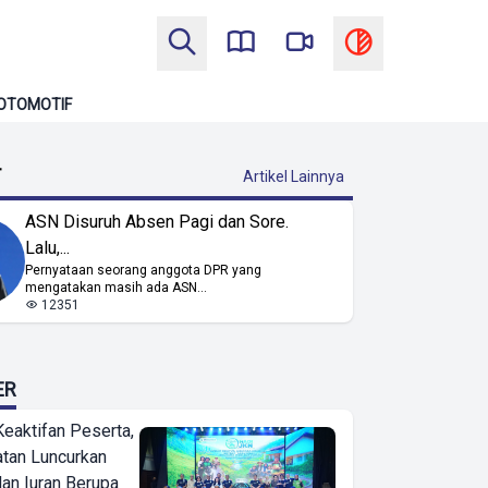
OTOMOTIF
T
Artikel Lainnya
ASN Disuruh Absen Pagi dan Sore.
Lalu,...
Pernyataan seorang anggota DPR yang
mengatakan masih ada ASN...
12351
ER
Keaktifan Peserta,
tan Luncurkan
lan Iuran Berupa