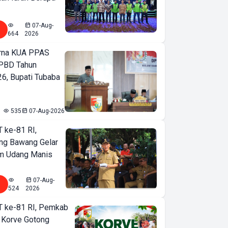
07-Aug-
664
2026
urna KUA PPAS
PBD Tahun
6, Bupati Tubaba
535
07-Aug-2026
T ke-81 RI,
ng Bawang Gelar
m Udang Manis
07-Aug-
524
2026
T ke-81 RI, Pemkab
 Korve Gotong