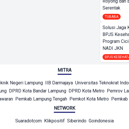
Royong dan B
Serentak
TUBABA
Solusi Jaga 
BPJS Keseha
Program Cici
NADI JKN
BPJS KESEHAT
MITRA
eknik Negeri Lampung
IIB Darmajaya
Universitas Teknokrat Ind
ung
DPRD Kota Bandar Lampung
DPRD Kota Metro
Pemrov L
awaran
Pemkab Lampung Tengah
Pemkot Kota Metro
Pemkab 
NETWORK
Suaradotcom
Klikpositif
Siberindo
Goindonesia