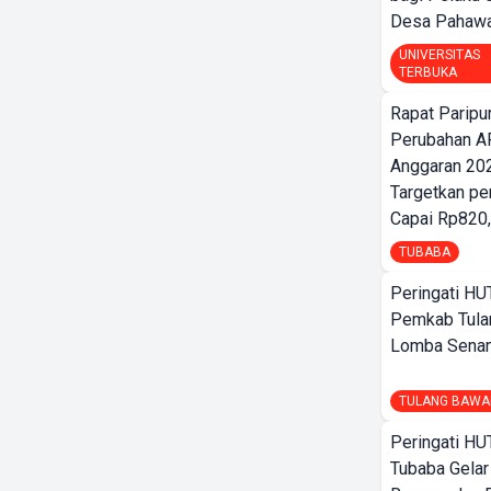
Desa Pahaw
UNIVERSITAS
TERBUKA
Rapat Parip
Perubahan A
Anggaran 202
Targetkan pe
Capai Rp820,
TUBABA
Peringati HU
Pemkab Tula
Lomba Sena
TULANG BAWA
Peringati HU
Tubaba Gelar