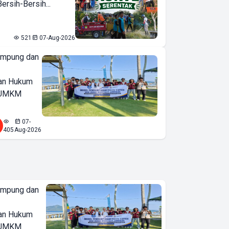
rsih-Bersih...
521
07-Aug-2026
ampung dan
an Hukum
u UMKM
07-
405
Aug-2026
ampung dan
an Hukum
u UMKM