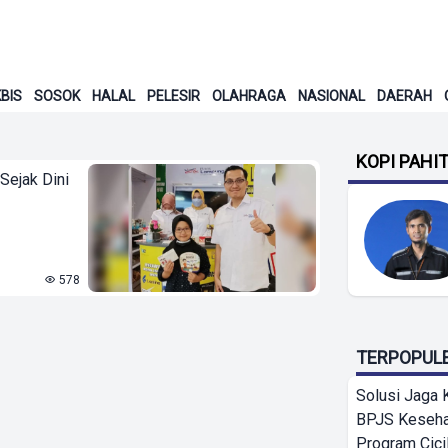
BIS
SOSOK
HALAL
PELESIR
OLAHRAGA
NASIONAL
DAERAH
KOPI PAHI
ejak Dini
578
TERPOPUL
Solusi Jaga 
BPJS Keseha
Program Cici