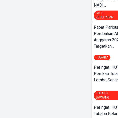
NADI...
BPJS
KESEHATAN
Rapat Parip
Perubahan A
Anggaran 202
Targetkan...
TUBABA
Peringati HU
Pemkab Tula
Lomba Sena
TULANG
BAWANG
Peringati HU
Tubaba Gelar