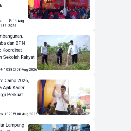
ak
08-Aug-
1186
2026
mbangunan,
aba dan BPN
k Koordinat
 Sekolah Rakyat
1038
08-Aug-2026
re Camp 2026,
a Ajak Kader
ergi Perkuat
1020
08-Aug-2026
ar Lampung