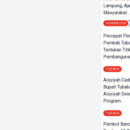
Lampung, Aj
Masyarakat...
HUMANIORA
Percepat Pe
Pemkab Tub
Tentukan Titi
Pembangunan
TUBABA
Aisyiyah Cad
Bupati Tubab
Aisyiyah Sin
Program...
TUBABA
Pemkot Band