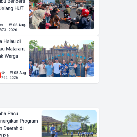
ibu Bendera
 Jelang HUT
08-Aug-
873
2026
a Helau di
bau Mataram,
jak Warga
08-Aug-
762
2026
aba Pacu
inergikan Program
 Daerah di
 2026