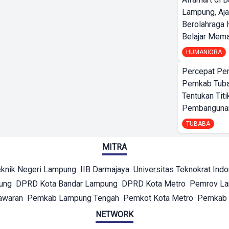
Lampung, Aj
Berolahraga 
Belajar Mem
HUMANIORA
Percepat Pe
Pemkab Tub
Tentukan Titi
Pembangunan
TUBABA
MITRA
eknik Negeri Lampung
IIB Darmajaya
Universitas Teknokrat Ind
ung
DPRD Kota Bandar Lampung
DPRD Kota Metro
Pemrov L
awaran
Pemkab Lampung Tengah
Pemkot Kota Metro
Pemkab 
NETWORK