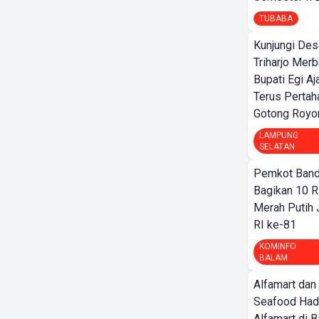
TUBABA
Kunjungi Des
Triharjo Mer
Bupati Egi A
Terus Pertah
Gotong Royo
LAMPUNG
SELATAN
Pemkot Band
Bagikan 10 R
Merah Putih
RI ke-81
KOMINFO
BALAM
Alfamart dan
Seafood Had
Alfamart di 