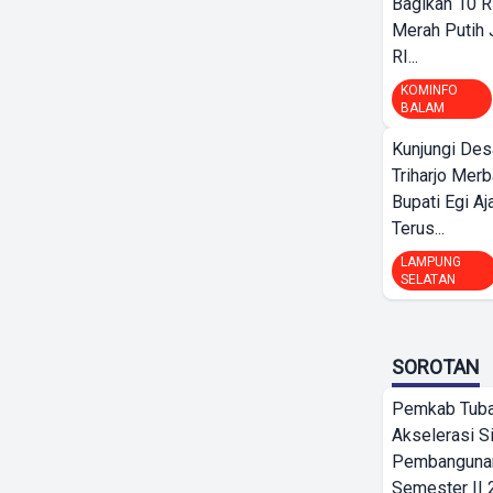
Bagikan 10 R
Merah Putih
RI...
KOMINFO
BALAM
Kunjungi Des
Triharjo Mer
Bupati Egi A
Terus...
LAMPUNG
SELATAN
SOROTAN
Pemkab Tub
Akselerasi S
Pembangunan
Semester II