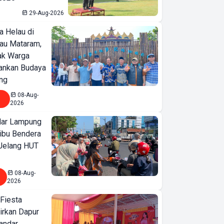
29-Aug-2026
a Helau di
bau Mataram,
jak Warga
ankan Budaya
ng
08-Aug-
2026
ar Lampung
ibu Bendera
 Jelang HUT
08-Aug-
2026
 Fiesta
irkan Dapur
Bandar