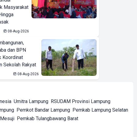
ak Masyarakat
Hingga
asak
08-Aug-2026
mbangunan,
aba dan BPN
k Koordinat
 Sekolah Rakyat
08-Aug-2026
onesia
Umitra Lampung
RSUDAM Provinsi Lampung
ampung
Pemkot Bandar Lampung
Pemkab Lampung Selatan
Mesuji
Pemkab Tulangbawang Barat