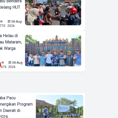
ibu Bendera
 Jelang HUT
08-Aug-
770
2026
a Helau di
bau Mataram,
jak Warga
08-Aug-
676
2026
aba Pacu
inergikan Program
 Daerah di
 2026