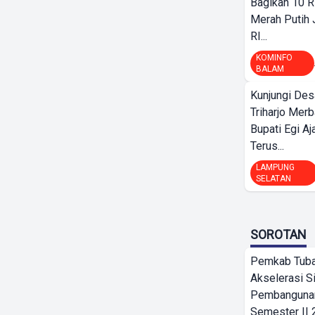
Bagikan 10 R
Merah Putih
RI...
KOMINFO
BALAM
Kunjungi Des
Triharjo Mer
Bupati Egi A
Terus...
LAMPUNG
SELATAN
SOROTAN
Pemkab Tub
Akselerasi S
Pembangunan
Semester II