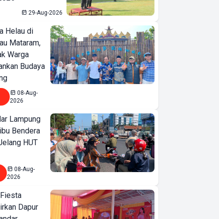
29-Aug-2026
a Helau di
bau Mataram,
jak Warga
ankan Budaya
ng
08-Aug-
2026
ar Lampung
ibu Bendera
 Jelang HUT
08-Aug-
2026
 Fiesta
irkan Dapur
Bandar