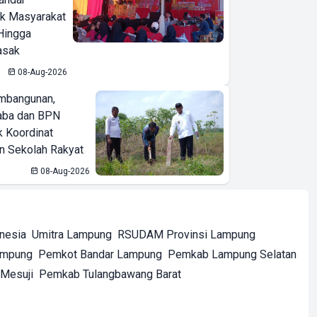
ak Masyarakat
Hingga
asak
08-Aug-2026
mbangunan,
aba dan BPN
k Koordinat
 Sekolah Rakyat
08-Aug-2026
onesia
Umitra Lampung
RSUDAM Provinsi Lampung
ampung
Pemkot Bandar Lampung
Pemkab Lampung Selatan
Mesuji
Pemkab Tulangbawang Barat