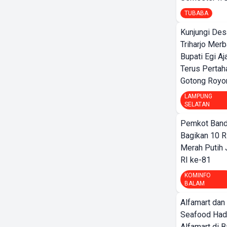
TUBABA
Kunjungi Des
Triharjo Mer
Bupati Egi A
Terus Pertah
Gotong Royo
LAMPUNG
SELATAN
Pemkot Band
Bagikan 10 R
Merah Putih
RI ke-81
KOMINFO
BALAM
Alfamart dan
Seafood Had
Alfamart di 