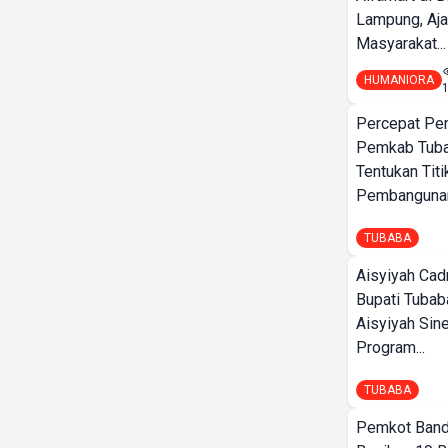
Lampung, Aj
Masyarakat...
HUMANIORA
Percepat Pe
Pemkab Tub
Tentukan Titi
Pembangunan
TUBABA
Aisyiyah Cad
Bupati Tubab
Aisyiyah Sin
Program...
TUBABA
Pemkot Band