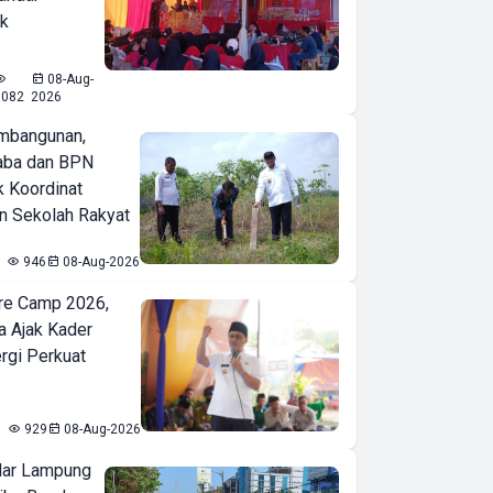
ak
08-Aug-
1082
2026
mbangunan,
aba dan BPN
k Koordinat
 Sekolah Rakyat
946
08-Aug-2026
re Camp 2026,
a Ajak Kader
ergi Perkuat
929
08-Aug-2026
ar Lampung