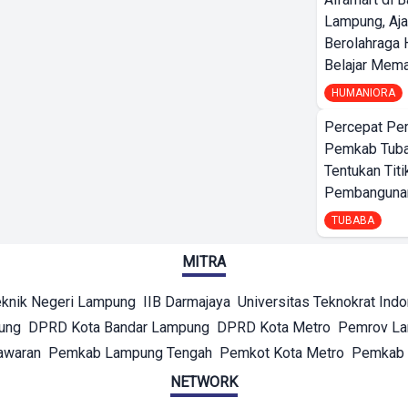
Lampung, Aj
Berolahraga 
Belajar Mem
HUMANIORA
Percepat Pe
Pemkab Tub
Tentukan Titi
Pembangunan
TUBABA
MITRA
eknik Negeri Lampung
IIB Darmajaya
Universitas Teknokrat Ind
ung
DPRD Kota Bandar Lampung
DPRD Kota Metro
Pemrov L
awaran
Pemkab Lampung Tengah
Pemkot Kota Metro
Pemkab 
NETWORK