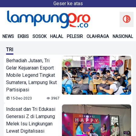
Geser ke atas
NEWS
EKBIS
SOSOK
HALAL
PELESIR
OLAHRAGA
NASIONAL
TRI
Berhadiah Jutaan, Tri
Gelar Kejuaraan Esport
Mobile Legend Tingkat
Sumatera, Lampung Ikut
Partisipasi
15-Dec-2023
3967
Indosat dan Tri Edukasi
Generasi Z di Lampung
Melek Isu Lingkungan
Lewat Digitalisasi