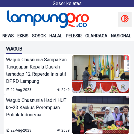
Geser ke atas
NEWS
EKBIS
SOSOK
HALAL
PELESIR
OLAHRAGA
NASIONAL
WAGUB
Wagub Chusnunia Sampaikan
Tanggapan Kepala Daerah
terhadap 12 Raperda Inisiatif
DPRD Lampung
22-Aug-2023
2949
Wagub Chusnunia Hadiri HUT
ke-23 Kaukus Perempuan
Politik Indonesia
22-Aug-2023
2089