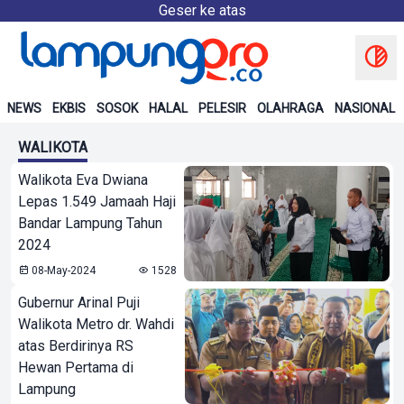
Geser ke atas
NEWS
EKBIS
SOSOK
HALAL
PELESIR
OLAHRAGA
NASIONAL
WALIKOTA
Walikota Eva Dwiana
Lepas 1.549 Jamaah Haji
Bandar Lampung Tahun
2024
08-May-2024
1528
Gubernur Arinal Puji
Walikota Metro dr. Wahdi
atas Berdirinya RS
Hewan Pertama di
Lampung