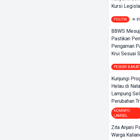
Kursi Legislat
POLITIK
8
BBWS Mesuj
Pastikan Pe
Pengaman Pan
Krui Sesuai S
PESISIR BARAT
Kunjungi Pr
Helau di Nata
Lampung Sela
Perubahan Tr
KOMINFO
LAMSEL
Zita Anjani P
Warga Kalia