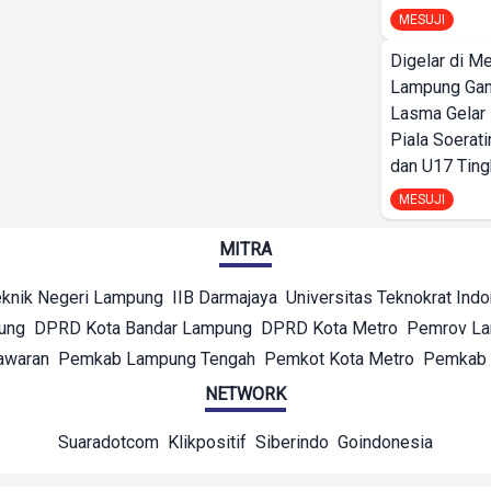
MESUJI
Digelar di Me
Lampung Ga
Lasma Gelar
Piala Soerati
dan U17 Ting
MESUJI
MITRA
eknik Negeri Lampung
IIB Darmajaya
Universitas Teknokrat Ind
ung
DPRD Kota Bandar Lampung
DPRD Kota Metro
Pemrov L
awaran
Pemkab Lampung Tengah
Pemkot Kota Metro
Pemkab 
NETWORK
Suaradotcom
Klikpositif
Siberindo
Goindonesia