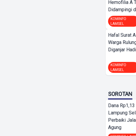
Hemofilia A 
Didampingi da
KOMINFO
LAMSEL
Hafal Surat A
Warga Rulung
Diganjar Hadi
KOMINFO
LAMSEL
SOROTAN
Dana Rp1,13 
Lampung Sel
Perbaiki Jala
Agung