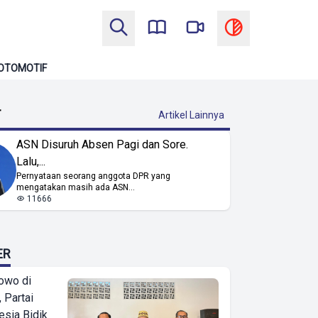
OTOMOTIF
T
Artikel Lainnya
ASN Disuruh Absen Pagi dan Sore.
Lalu,...
Pernyataan seorang anggota DPR yang
mengatakan masih ada ASN...
11666
ER
owo di
 Partai
esia Bidik