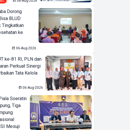
SEL
06-Aug-2026
ba Dorong
Bisa BLUD
k Tingkatkan
esehatan ke
06-Aug-2026
T ke-81 RI, PLN dan
aran Perkuat Sinergi
baikan Tata Kelola
06-Aug-2026
iala Soeratin
pung, Tiga
ampung
asional
SI Mesuji