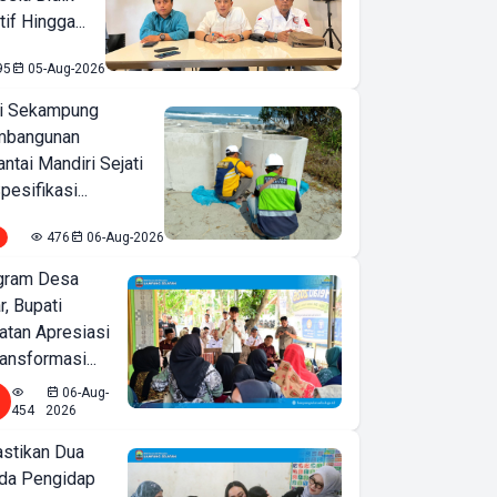
if Hingga...
95
05-Aug-2026
i Sekampung
mbangunan
tai Mandiri Sejati
pesifikasi...
476
06-Aug-2026
ogram Desa
r, Bupati
tan Apresiasi
ansformasi...
06-Aug-
454
2026
astikan Dua
nda Pengidap