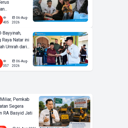
Terus
n...
06-Aug-
405
2026
l-Bayyinah,
 Raya Natar ini
ah Umrah dari...
06-Aug-
357
2026
Miliar, Pemkab
atan Segera
n RA Basyid Jati