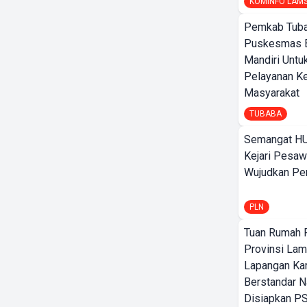
KOMINFO LAM
Pemkab Tuba
Puskesmas 
Mandiri Untu
Pelayanan K
Masyarakat
TUBABA
Semangat HU
Kejari Pesaw
Wujudkan Per
PLN
Tuan Rumah P
Provinsi Lam
Lapangan K
Berstandar N
Disiapkan PS