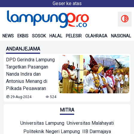
Geser ke atas
NEWS
EKBIS
SOSOK
HALAL
PELESIR
OLAHRAGA
NASIONAL
ANDANJEJAMA
DPD Gerindra Lampung
Targetkan Pasangan
Nanda Indira dan
Antonius Menang di
Pilkada Pesawaran
29-Aug-2024
524
MITRA
Universitas Lampung
Universitas Malahayati
Politeknik Negeri Lampung
IIB Darmajaya