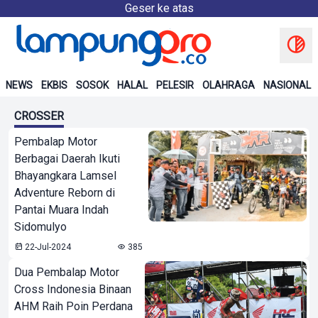
Geser ke atas
NEWS
EKBIS
SOSOK
HALAL
PELESIR
OLAHRAGA
NASIONAL
CROSSER
Pembalap Motor
Berbagai Daerah Ikuti
Bhayangkara Lamsel
Adventure Reborn di
Pantai Muara Indah
Sidomulyo
22-Jul-2024
385
Dua Pembalap Motor
Cross Indonesia Binaan
AHM Raih Poin Perdana