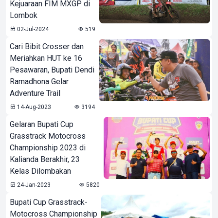
Kejuaraan FIM MXGP di
Lombok
02-Jul-2024
519
Cari Bibit Crosser dan
Meriahkan HUT ke 16
Pesawaran, Bupati Dendi
Ramadhona Gelar
Adventure Trail
14-Aug-2023
3194
Gelaran Bupati Cup
Grasstrack Motocross
Championship 2023 di
Kalianda Berakhir, 23
Kelas Dilombakan
24-Jan-2023
5820
Bupati Cup Grasstrack-
Motocross Championship