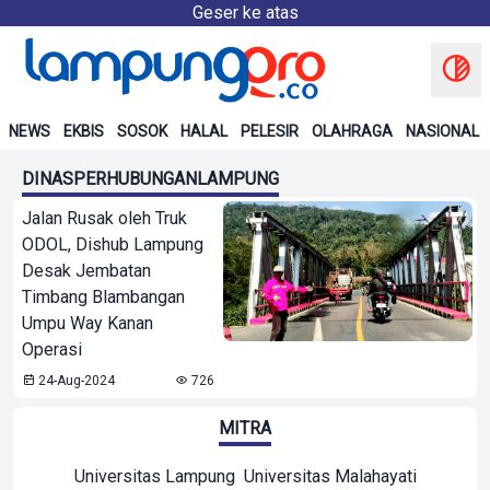
Geser ke atas
NEWS
EKBIS
SOSOK
HALAL
PELESIR
OLAHRAGA
NASIONAL
DINASPERHUBUNGANLAMPUNG
Jalan Rusak oleh Truk
ODOL, Dishub Lampung
Desak Jembatan
Timbang Blambangan
Umpu Way Kanan
Operasi
24-Aug-2024
726
MITRA
Universitas Lampung
Universitas Malahayati