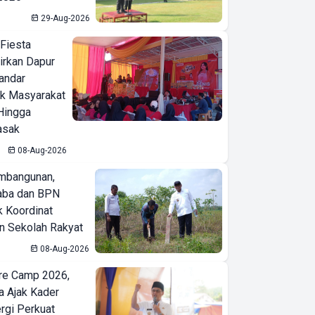
29-Aug-2026
 Fiesta
irkan Dapur
Bandar
ak Masyarakat
Hingga
asak
08-Aug-2026
mbangunan,
aba dan BPN
k Koordinat
 Sekolah Rakyat
08-Aug-2026
re Camp 2026,
a Ajak Kader
ergi Perkuat