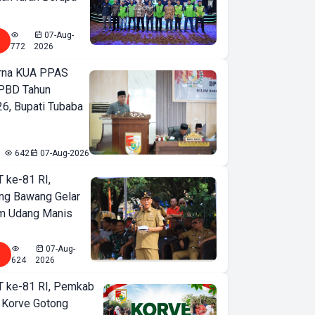
07-Aug-
772
2026
urna KUA PPAS
PBD Tahun
6, Bupati Tubaba
642
07-Aug-2026
T ke-81 RI,
ng Bawang Gelar
m Udang Manis
07-Aug-
624
2026
T ke-81 RI, Pemkab
 Korve Gotong