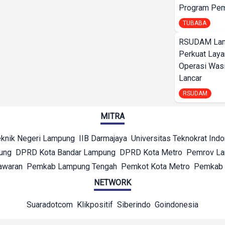
Program Pem
TUBABA
RSUDAM La
Perkuat Laya
Operasi Wasi
Lancar
RSUDAM
MITRA
eknik Negeri Lampung
IIB Darmajaya
Universitas Teknokrat Ind
ung
DPRD Kota Bandar Lampung
DPRD Kota Metro
Pemrov L
awaran
Pemkab Lampung Tengah
Pemkot Kota Metro
Pemkab 
NETWORK
Suaradotcom
Klikpositif
Siberindo
Goindonesia