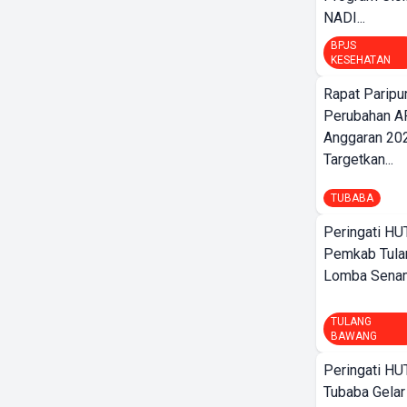
NADI...
BPJS
KESEHATAN
Rapat Parip
Perubahan A
Anggaran 202
Targetkan...
TUBABA
Peringati HU
Pemkab Tula
Lomba Sena
TULANG
BAWANG
Peringati HU
Tubaba Gelar