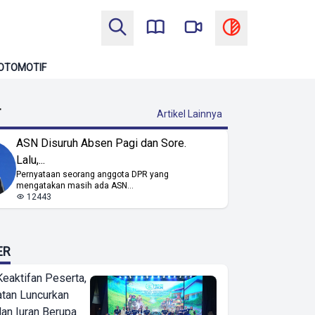
OTOMOTIF
T
Artikel Lainnya
ASN Disuruh Absen Pagi dan Sore.
Lalu,...
Pernyataan seorang anggota DPR yang
mengatakan masih ada ASN...
12443
ER
Keaktifan Peserta,
tan Luncurkan
lan Iuran Berupa