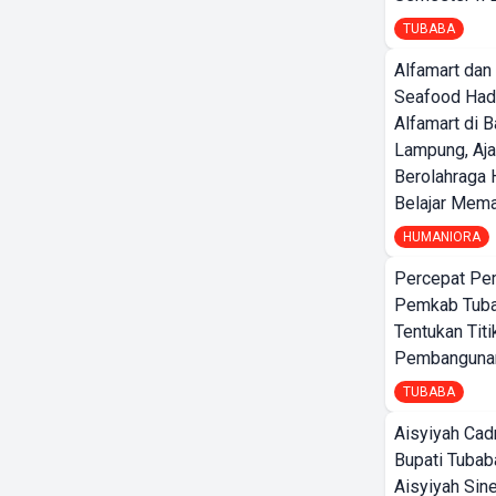
TUBABA
Alfamart dan
Seafood Had
Alfamart di 
Lampung, Aj
Berolahraga 
Belajar Mem
HUMANIORA
Percepat Pe
Pemkab Tub
Tentukan Titi
Pembangunan
TUBABA
Aisyiyah Cad
Bupati Tubab
Aisyiyah Sin