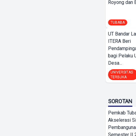
Royong dan Be
TUBABA
UT Bandar L
ITERA Beri
Pendamping
bagi Pelak
Desa...
UNIVERSITAS
TERBUKA
SOROTAN
Pemkab Tub
Akselerasi S
Pembangunan
Semester II