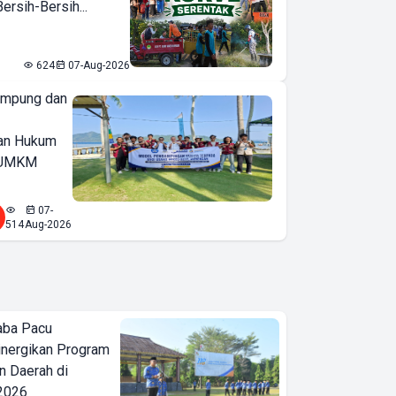
rsih-Bersih...
624
07-Aug-2026
ampung dan
an Hukum
u UMKM
07-
514
Aug-2026
aba Pacu
inergikan Program
 Daerah di
 2026