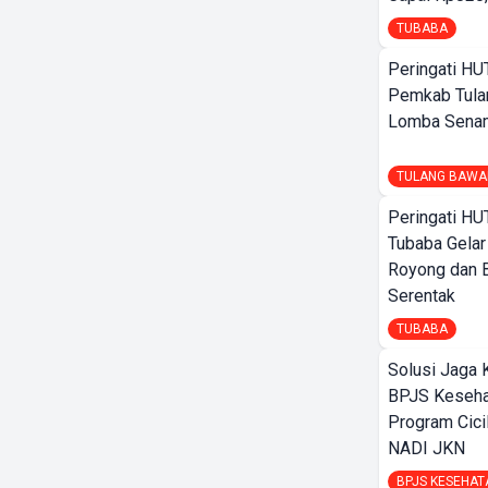
TUBABA
Peringati HU
Pemkab Tula
Lomba Sena
TULANG BAWA
Peringati HU
Tubaba Gelar
Royong dan B
Serentak
TUBABA
Solusi Jaga 
BPJS Keseha
Program Cici
NADI JKN
BPJS KESEHAT