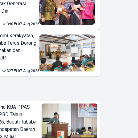
tak Generasi
 Dini
390
07-Aug-2026
omi Kerakyatan,
ba Terus Dorong
nakan dan
KUR
327
07-Aug-2026
urna KUA PPAS
PBD Tahun
6, Bupati Tubaba
ndapatan Daerah
3 Miliar