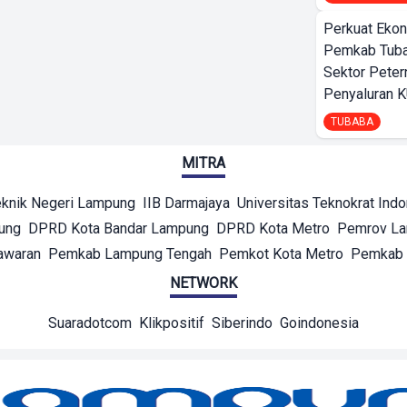
Perkuat Ekon
Pemkab Tuba
Sektor Peter
Penyaluran 
TUBABA
MITRA
eknik Negeri Lampung
IIB Darmajaya
Universitas Teknokrat Ind
ung
DPRD Kota Bandar Lampung
DPRD Kota Metro
Pemrov L
awaran
Pemkab Lampung Tengah
Pemkot Kota Metro
Pemkab 
NETWORK
Suaradotcom
Klikpositif
Siberindo
Goindonesia