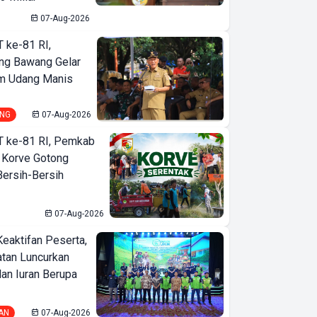
07-Aug-2026
T ke-81 RI,
ng Bawang Gelar
m Udang Manis
NG
07-Aug-2026
T ke-81 RI, Pemkab
 Korve Gotong
ersih-Bersih
07-Aug-2026
Keaktifan Peserta,
tan Luncurkan
lan Iuran Berupa
AN
07-Aug-2026