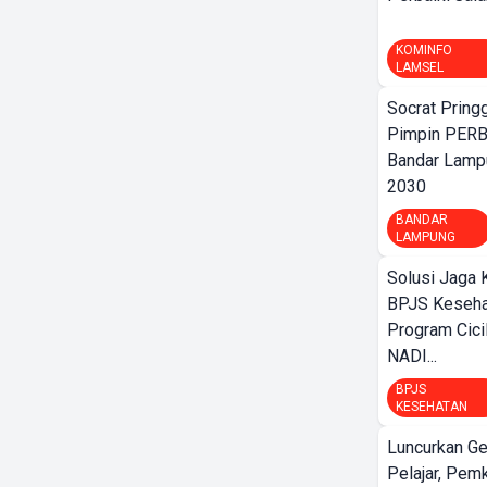
KOMINFO
LAMSEL
Socrat Pring
Pimpin PERB
Bandar Lamp
2030
BANDAR
LAMPUNG
Solusi Jaga 
BPJS Keseha
Program Cici
NADI...
BPJS
KESEHATAN
Luncurkan G
Pelajar, Pem