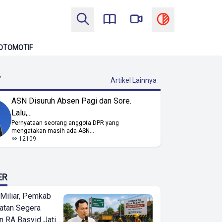
OTOMOTIF
T
Artikel Lainnya
ASN Disuruh Absen Pagi dan Sore.
Lalu,...
Pernyataan seorang anggota DPR yang
mengatakan masih ada ASN...
12109
ER
Miliar, Pemkab
atan Segera
n RA Basyid Jati...