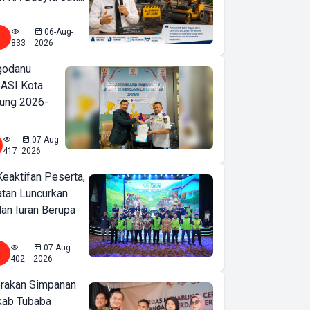
06-Aug-
833
2026
godanu
ASI Kota
ung 2026-
07-Aug-
417
2026
Keaktifan Peserta,
tan Luncurkan
lan Iuran Berupa
07-Aug-
402
2026
erakan Simpanan
kab Tubaba