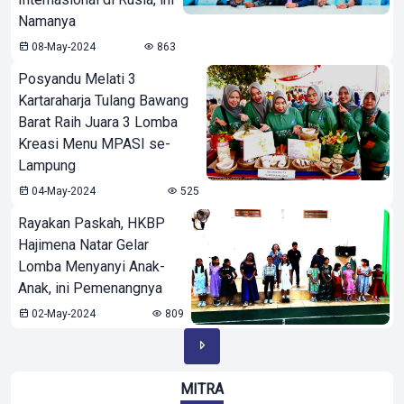
Namanya
08-May-2024
863
Posyandu Melati 3
Kartaraharja Tulang Bawang
Barat Raih Juara 3 Lomba
Kreasi Menu MPASI se-
Lampung
04-May-2024
525
Rayakan Paskah, HKBP
Hajimena Natar Gelar
Lomba Menyanyi Anak-
Anak, ini Pemenangnya
02-May-2024
809
MITRA