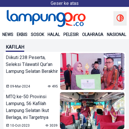
Geser ke atas
NEWS
EKBIS
SOSOK
HALAL
PELESIR
OLAHRAGA
NASIONAL
KAFILAH
Diikuti 238 Peserta,
Seleksi Tilawatil Qur’an
Lampung Selatan Berakhir
09-Mar-2024
495
MTQ ke-50 Provinsi
Lampung, 56 Kafilah
Lampung Selatan Ikut
Berlaga, ini Targetnya
10-Oct-2023
3039