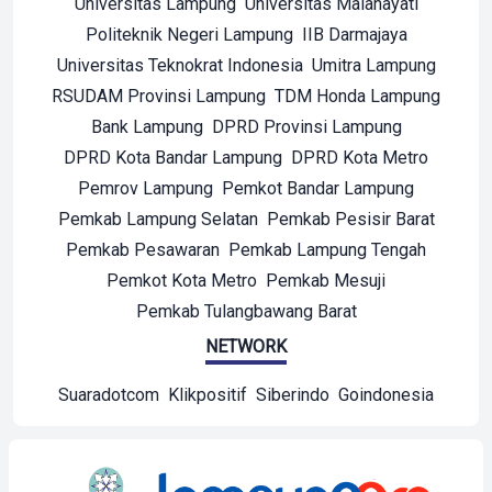
Universitas Lampung
Universitas Malahayati
Politeknik Negeri Lampung
IIB Darmajaya
Universitas Teknokrat Indonesia
Umitra Lampung
RSUDAM Provinsi Lampung
TDM Honda Lampung
Bank Lampung
DPRD Provinsi Lampung
DPRD Kota Bandar Lampung
DPRD Kota Metro
Pemrov Lampung
Pemkot Bandar Lampung
Pemkab Lampung Selatan
Pemkab Pesisir Barat
Pemkab Pesawaran
Pemkab Lampung Tengah
Pemkot Kota Metro
Pemkab Mesuji
Pemkab Tulangbawang Barat
NETWORK
Suaradotcom
Klikpositif
Siberindo
Goindonesia