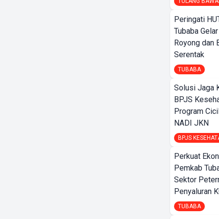
TULANG BAWA
Peringati HU
Tubaba Gelar
Royong dan B
Serentak
TUBABA
Solusi Jaga 
BPJS Keseha
Program Cici
NADI JKN
BPJS KESEHAT
Perkuat Ekon
Pemkab Tuba
Sektor Peter
Penyaluran 
TUBABA