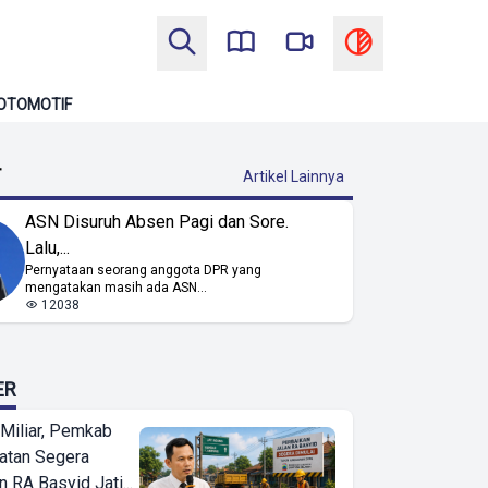
OTOMOTIF
T
Artikel Lainnya
ASN Disuruh Absen Pagi dan Sore.
Lalu,...
Pernyataan seorang anggota DPR yang
mengatakan masih ada ASN...
12038
ER
Miliar, Pemkab
atan Segera
n RA Basyid Jati...