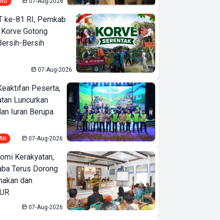
NG
07-Aug-2026
T ke-81 RI, Pemkab
 Korve Gotong
ersih-Bersih
07-Aug-2026
Keaktifan Peserta,
tan Luncurkan
lan Iuran Berupa
AN
07-Aug-2026
omi Kerakyatan,
ba Terus Dorong
nakan dan
KUR
07-Aug-2026