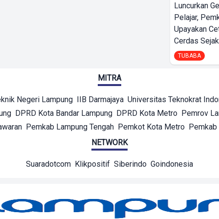
Luncurkan G
Pelajar, Pem
Upayakan Ce
Cerdas Sejak
TUBABA
MITRA
eknik Negeri Lampung
IIB Darmajaya
Universitas Teknokrat Ind
ung
DPRD Kota Bandar Lampung
DPRD Kota Metro
Pemrov L
awaran
Pemkab Lampung Tengah
Pemkot Kota Metro
Pemkab 
NETWORK
Suaradotcom
Klikpositif
Siberindo
Goindonesia