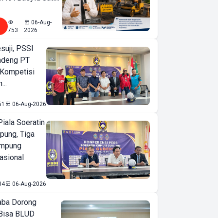
06-Aug-
753
2026
suji, PSSI
ndeng PT
 Kompetisi
...
51
06-Aug-2026
iala Soeratin
pung, Tiga
ampung
asional
04
06-Aug-2026
ba Dorong
Bisa BLUD