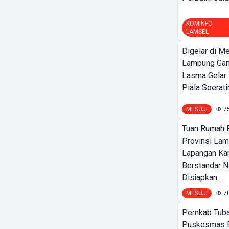
KOMINFO
LAMSEL
Digelar di Me
Lampung Ga
Lasma Gelar
Piala Soeratin
MESUJI
7
Tuan Rumah P
Provinsi Lam
Lapangan K
Berstandar N
Disiapkan...
MESUJI
7
Pemkab Tuba
Puskesmas 