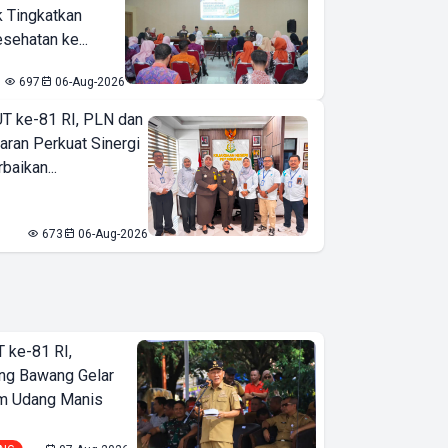
k Tingkatkan
sehatan ke...
697
06-Aug-2026
T ke-81 RI, PLN dan
aran Perkuat Sinergi
baikan...
673
06-Aug-2026
T ke-81 RI,
ng Bawang Gelar
m Udang Manis