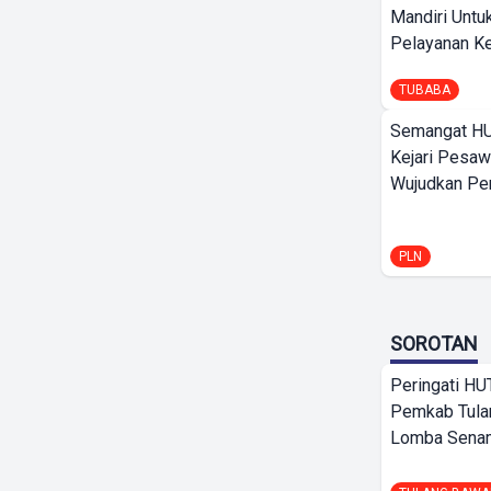
Mandiri Untu
Pelayanan Ke
TUBABA
Semangat HU
Kejari Pesaw
Wujudkan Per
PLN
SOROTAN
Peringati HU
Pemkab Tula
Lomba Sena