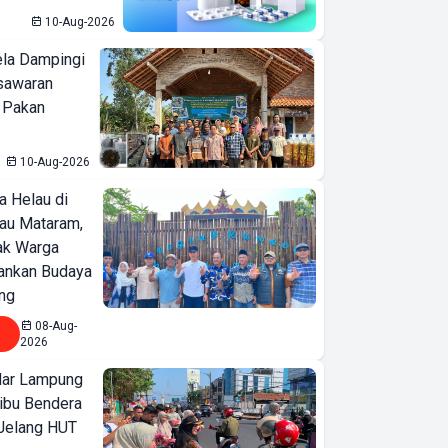
10-Aug-2026
ela Dampingi
sawaran
 Pakan
10-Aug-2026
a Helau di
bau Mataram,
jak Warga
ankan Budaya
ng
08-Aug-
2026
ar Lampung
ibu Bendera
 Jelang HUT