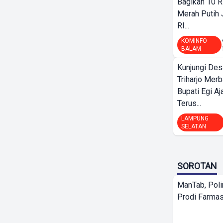
Bagikan 10 R
Merah Putih
RI...
KOMINFO
BALAM
Kunjungi Des
Triharjo Mer
Bupati Egi A
Terus...
LAMPUNG
SELATAN
SOROTAN
ManTab, Poli
Prodi Farmas