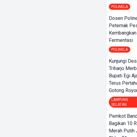
POLINELA
Dosen Polin
Peternak Pe
Kembangkan
Fermentasi
POLINELA
Kunjungi Des
Triharjo Mer
Bupati Egi A
Terus Pertah
Gotong Royo
LAMPUNG
SELATAN
Pemkot Band
Bagikan 10 R
Merah Putih