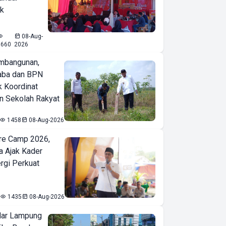
ak
08-Aug-
1660
2026
mbangunan,
aba dan BPN
k Koordinat
 Sekolah Rakyat
1458
08-Aug-2026
re Camp 2026,
a Ajak Kader
ergi Perkuat
1435
08-Aug-2026
ar Lampung