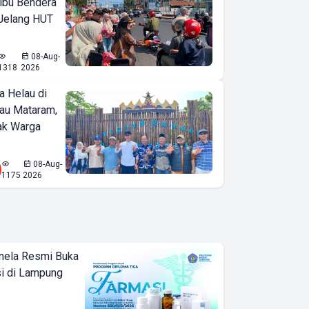
ibu Bendera
 Jelang HUT
08-Aug-
1318
2026
a Helau di
bau Mataram,
jak Warga
08-Aug-
1175
2026
nela Resmi Buka
i di Lampung