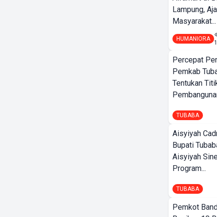
Lampung, Aj
Masyarakat...
HUMANIORA
Percepat Pe
Pemkab Tub
Tentukan Titi
Pembangunan
TUBABA
Aisyiyah Cad
Bupati Tubab
Aisyiyah Sin
Program...
TUBABA
Pemkot Band