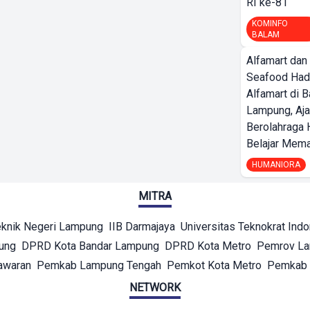
RI ke-81
KOMINFO
BALAM
Alfamart dan
Seafood Had
Alfamart di 
Lampung, Aj
Berolahraga 
Belajar Mem
HUMANIORA
MITRA
eknik Negeri Lampung
IIB Darmajaya
Universitas Teknokrat Ind
ung
DPRD Kota Bandar Lampung
DPRD Kota Metro
Pemrov L
awaran
Pemkab Lampung Tengah
Pemkot Kota Metro
Pemkab 
NETWORK