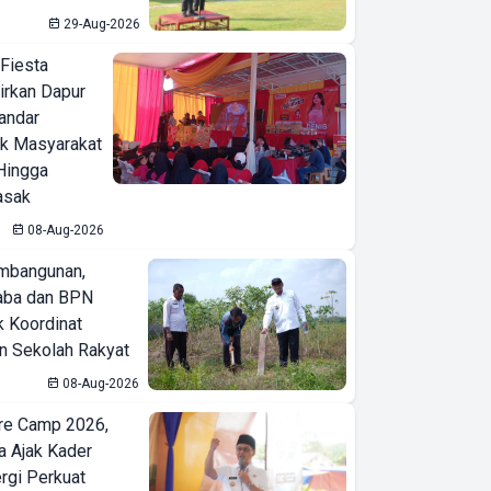
29-Aug-2026
 Fiesta
irkan Dapur
Bandar
ak Masyarakat
Hingga
asak
08-Aug-2026
mbangunan,
aba dan BPN
k Koordinat
 Sekolah Rakyat
08-Aug-2026
re Camp 2026,
a Ajak Kader
ergi Perkuat