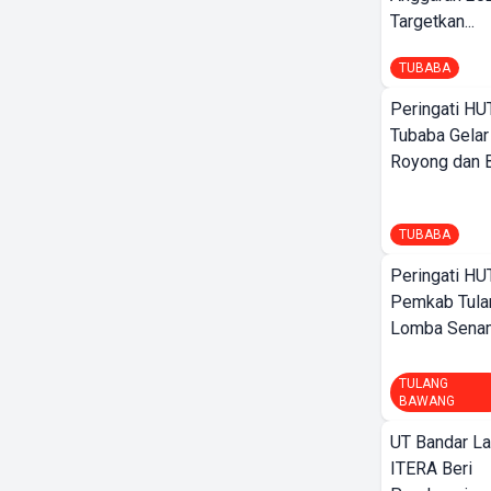
Targetkan...
TUBABA
Peringati HU
Tubaba Gelar
Royong dan Be
TUBABA
Peringati HU
Pemkab Tula
Lomba Sena
TULANG
BAWANG
UT Bandar L
ITERA Beri