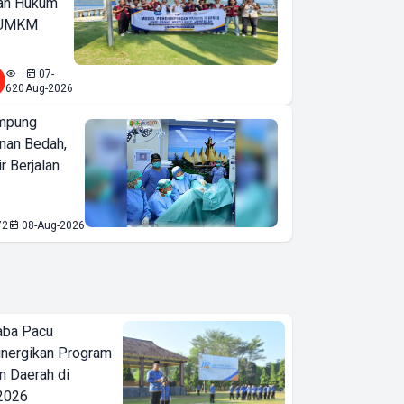
an Hukum
u UMKM
07-
620
Aug-2026
mpung
nan Bedah,
r Berjalan
72
08-Aug-2026
aba Pacu
inergikan Program
 Daerah di
 2026