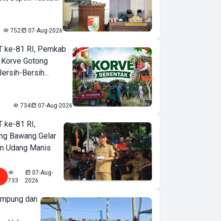
752
07-Aug-2026
T ke-81 RI, Pemkab
 Korve Gotong
rsih-Bersih...
734
07-Aug-2026
T ke-81 RI,
ng Bawang Gelar
m Udang Manis
07-Aug-
733
2026
ampung dan