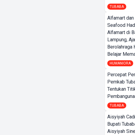
TUBABA
Alfamart dan
Seafood Had
Alfamart di 
Lampung, Aj
Berolahraga 
Belajar Mem
HUMANIORA
Percepat Pe
Pemkab Tub
Tentukan Titi
Pembangunan
TUBABA
Aisyiyah Cad
Bupati Tubab
Aisyiyah Sin