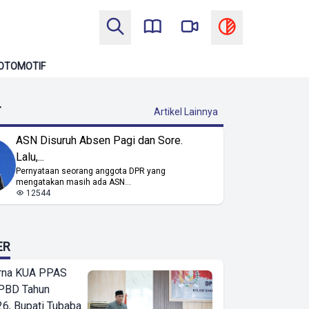
OTOMOTIF
T
Artikel Lainnya
ASN Disuruh Absen Pagi dan Sore.
Lalu,...
Pernyataan seorang anggota DPR yang
mengatakan masih ada ASN...
12544
ER
urna KUA PPAS
PBD Tahun
6, Bupati Tubaba