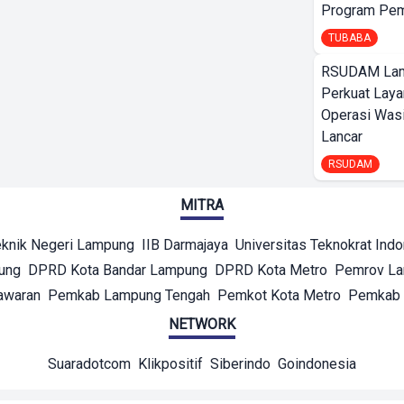
Program Pem
TUBABA
RSUDAM La
Perkuat Laya
Operasi Wasi
Lancar
RSUDAM
MITRA
eknik Negeri Lampung
IIB Darmajaya
Universitas Teknokrat Ind
ung
DPRD Kota Bandar Lampung
DPRD Kota Metro
Pemrov L
awaran
Pemkab Lampung Tengah
Pemkot Kota Metro
Pemkab 
NETWORK
Suaradotcom
Klikpositif
Siberindo
Goindonesia