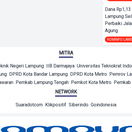
Dana Rp1,13 
Lampung Sel
Perbaiki Jala
Agung
KOMINFO LAM
MITRA
eknik Negeri Lampung
IIB Darmajaya
Universitas Teknokrat Ind
ung
DPRD Kota Bandar Lampung
DPRD Kota Metro
Pemrov L
awaran
Pemkab Lampung Tengah
Pemkot Kota Metro
Pemkab 
NETWORK
Suaradotcom
Klikpositif
Siberindo
Goindonesia