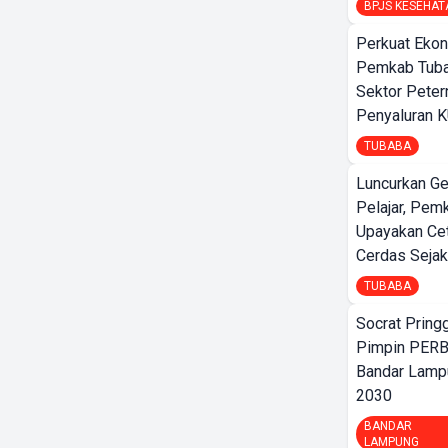
BPJS KESEHAT
Perkuat Ekon
Pemkab Tuba
Sektor Peter
Penyaluran 
TUBABA
Luncurkan G
Pelajar, Pem
Upayakan Ce
Cerdas Sejak
TUBABA
Socrat Pring
Pimpin PERB
Bandar Lamp
2030
BANDAR
LAMPUNG