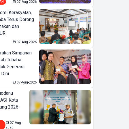
AN
07-Aug-2026
omi Kerakyatan,
ba Terus Dorong
nakan dan
KUR
07-Aug-2026
erakan Simpanan
kab Tubaba
tak Generasi
 Dini
07-Aug-2026
godanu
ASI Kota
ung 2026-
07-Aug-
2026