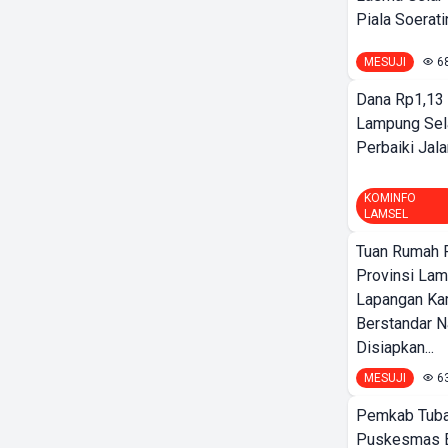
Piala Soeratin
MESUJI
6
Dana Rp1,13 
Lampung Sel
Perbaiki Jala
KOMINFO
LAMSEL
Tuan Rumah P
Provinsi Lam
Lapangan K
Berstandar N
Disiapkan...
MESUJI
6
Pemkab Tuba
Puskesmas 