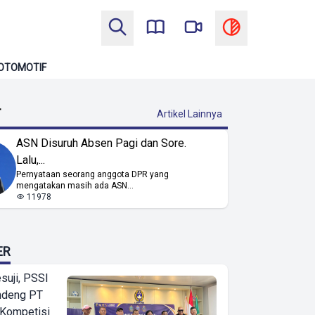
OTOMOTIF
T
Artikel Lainnya
ASN Disuruh Absen Pagi dan Sore.
Lalu,...
Pernyataan seorang anggota DPR yang
mengatakan masih ada ASN...
11978
ER
suji, PSSI
ndeng PT
 Kompetisi