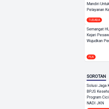
Mandiri Untu
Pelayanan Ke
TUBABA
Semangat HU
Kejari Pesaw
Wujudkan Per
PLN
SOROTAN
Solusi Jaga 
BPJS Keseha
Program Cici
NADI JKN