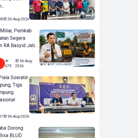
...
88
06-Aug-2026
Miliar, Pemkab
atan Segera
n RA Basyid Jati...
06-Aug-
679
2026
iala Soeratin
pung, Tiga
ampung
asional
37
06-Aug-2026
ba Dorong
Bisa BLUD