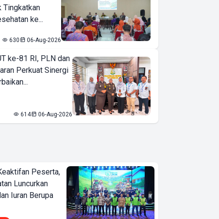
k Tingkatkan
sehatan ke...
630
06-Aug-2026
T ke-81 RI, PLN dan
aran Perkuat Sinergi
baikan...
614
06-Aug-2026
Keaktifan Peserta,
tan Luncurkan
lan Iuran Berupa