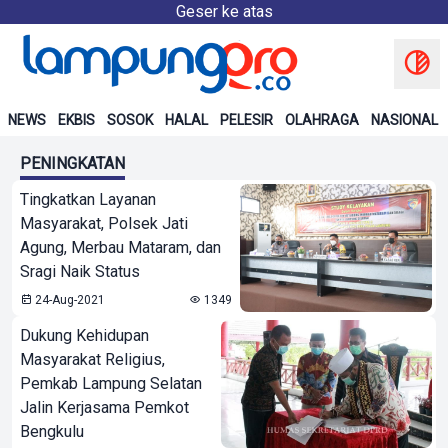
Geser ke atas
NEWS
EKBIS
SOSOK
HALAL
PELESIR
OLAHRAGA
NASIONAL
PENINGKATAN
Tingkatkan Layanan
Masyarakat, Polsek Jati
Agung, Merbau Mataram, dan
Sragi Naik Status
24-Aug-2021
1349
Dukung Kehidupan
Masyarakat Religius,
Pemkab Lampung Selatan
Jalin Kerjasama Pemkot
Bengkulu