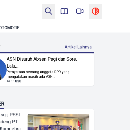
OTOMOTIF
T
Artikel Lainnya
ASN Disuruh Absen Pagi dan Sore.
Lalu,...
Pernyataan seorang anggota DPR yang
mengatakan masih ada ASN...
11830
ER
suji, PSSI
ndeng PT
 Kompetisi