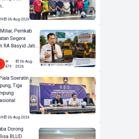
...
89
06-Aug-2026
Miliar, Pemkab
atan Segera
n RA Basyid Jati...
06-Aug-
479
2026
iala Soeratin
pung, Tiga
ampung
asional
59
06-Aug-2026
ba Dorong
Bisa BLUD