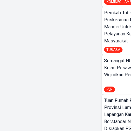
KOMINFO LAM
Pemkab Tuba
Puskesmas 
Mandiri Untu
Pelayanan K
Masyarakat
TUBABA
Semangat HU
Kejari Pesaw
Wujudkan Per
PLN
Tuan Rumah P
Provinsi Lam
Lapangan K
Berstandar N
Disiapkan PS