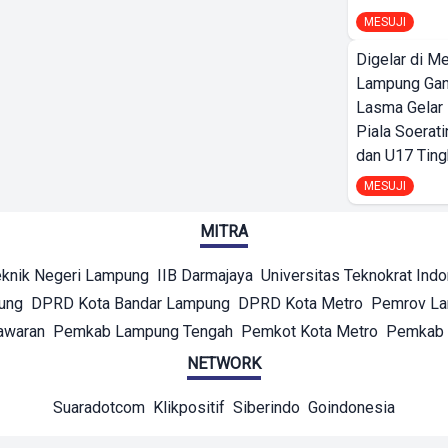
MESUJI
Digelar di Me
Lampung Ga
Lasma Gelar
Piala Soerati
dan U17 Ting
MESUJI
MITRA
eknik Negeri Lampung
IIB Darmajaya
Universitas Teknokrat Ind
ung
DPRD Kota Bandar Lampung
DPRD Kota Metro
Pemrov L
awaran
Pemkab Lampung Tengah
Pemkot Kota Metro
Pemkab 
NETWORK
Suaradotcom
Klikpositif
Siberindo
Goindonesia