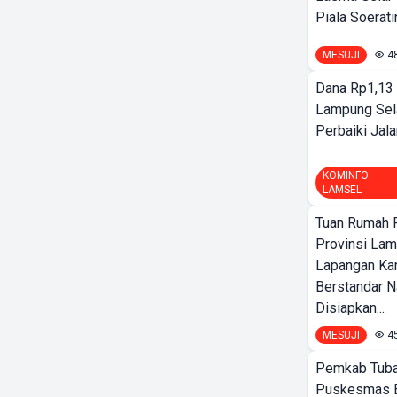
Piala Soeratin
MESUJI
4
Dana Rp1,13 
Lampung Sel
Perbaiki Jala
KOMINFO
LAMSEL
Tuan Rumah P
Provinsi Lam
Lapangan K
Berstandar N
Disiapkan...
MESUJI
4
Pemkab Tuba
Puskesmas 