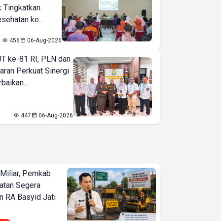
k Tingkatkan
sehatan ke...
456
06-Aug-2026
T ke-81 RI, PLN dan
aran Perkuat Sinergi
baikan...
447
06-Aug-2026
Miliar, Pemkab
atan Segera
n RA Basyid Jati