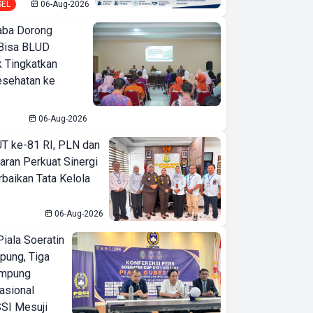
SEL
06-Aug-2026
ba Dorong
Bisa BLUD
k Tingkatkan
esehatan ke
06-Aug-2026
T ke-81 RI, PLN dan
aran Perkuat Sinergi
baikan Tata Kelola
06-Aug-2026
iala Soeratin
pung, Tiga
ampung
asional
SI Mesuji