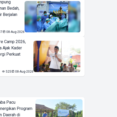
mpung
nan Bedah,
r Berjalan
37
08-Aug-2026
re Camp 2026,
a Ajak Kader
ergi Perkuat
525
08-Aug-2026
aba Pacu
inergikan Program
 Daerah di