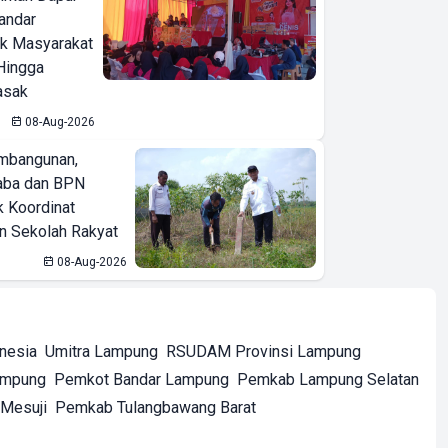
Bandar
ak Masyarakat
Hingga
asak
08-Aug-2026
mbangunan,
aba dan BPN
k Koordinat
 Sekolah Rakyat
08-Aug-2026
onesia
Umitra Lampung
RSUDAM Provinsi Lampung
ampung
Pemkot Bandar Lampung
Pemkab Lampung Selatan
Mesuji
Pemkab Tulangbawang Barat