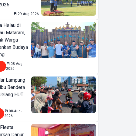
 2026
29-Aug-2026
a Helau di
bau Mataram,
jak Warga
ankan Budaya
ng
08-Aug-
2026
ar Lampung
ibu Bendera
 Jelang HUT
08-Aug-
2026
 Fiesta
irkan Dapur