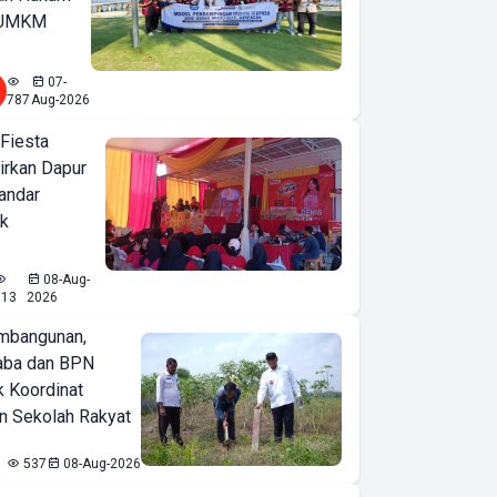
u UMKM
07-
787
Aug-2026
 Fiesta
irkan Dapur
Bandar
ak
08-Aug-
613
2026
mbangunan,
aba dan BPN
k Koordinat
 Sekolah Rakyat
537
08-Aug-2026