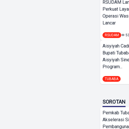
RSUDAM La
Perkuat Laya
Operasi Wasi
Lancar
RSUDAM
5
Aisyiyah Cad
Bupati Tubab
Aisyiyah Sin
Program...
TUBABA
SOROTAN
Pemkab Tub
Akselerasi S
Pembangunan