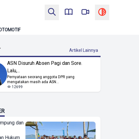
OTOMOTIF
T
Artikel Lainnya
ASN Disuruh Absen Pagi dan Sore.
Lalu,...
Pernyataan seorang anggota DPR yang
mengatakan masih ada ASN...
12699
ER
ampung dan
an Hukum