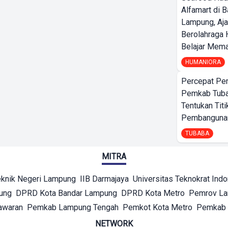
Alfamart di 
Lampung, Aj
Berolahraga 
Belajar Mem
HUMANIORA
Percepat Pe
Pemkab Tub
Tentukan Titi
Pembangunan
TUBABA
MITRA
eknik Negeri Lampung
IIB Darmajaya
Universitas Teknokrat Ind
ung
DPRD Kota Bandar Lampung
DPRD Kota Metro
Pemrov L
awaran
Pemkab Lampung Tengah
Pemkot Kota Metro
Pemkab 
NETWORK