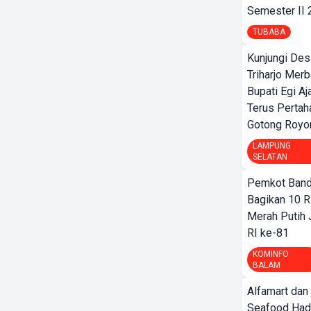
Semester II
TUBABA
Kunjungi Des
Triharjo Mer
Bupati Egi A
Terus Pertah
Gotong Royo
LAMPUNG
SELATAN
Pemkot Band
Bagikan 10 R
Merah Putih
RI ke-81
KOMINFO
BALAM
Alfamart dan
Seafood Had