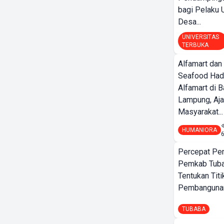
bagi Pelak
Desa...
UNIVERSITAS
TERBUKA
Alfamart dan
Seafood Had
Alfamart di 
Lampung, Aj
Masyarakat...
HUMANIORA
Percepat Pe
Pemkab Tub
Tentukan Titi
Pembangunan
TUBABA