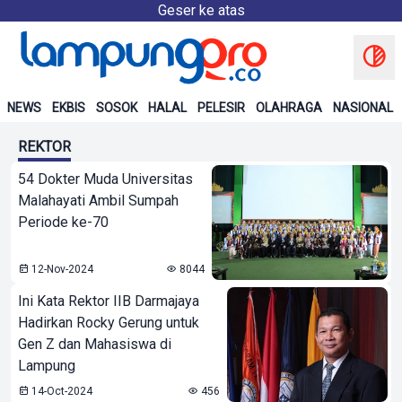
Geser ke atas
NEWS
EKBIS
SOSOK
HALAL
PELESIR
OLAHRAGA
NASIONAL
REKTOR
54 Dokter Muda Universitas
Malahayati Ambil Sumpah
Periode ke-70
12-Nov-2024
8044
Ini Kata Rektor IIB Darmajaya
Hadirkan Rocky Gerung untuk
Gen Z dan Mahasiswa di
Lampung
14-Oct-2024
456