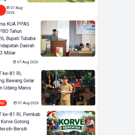
07-Aug-
2026
urna KUA PPAS
PBD Tahun
6, Bupati Tubaba
ndapatan Daerah
3 Miliar
07-Aug-2026
T ke-81 RI,
ng Bawang Gelar
m Udang Manis
NG
07-Aug-2026
T ke-81 RI, Pemkab
 Korve Gotong
ersih-Bersih