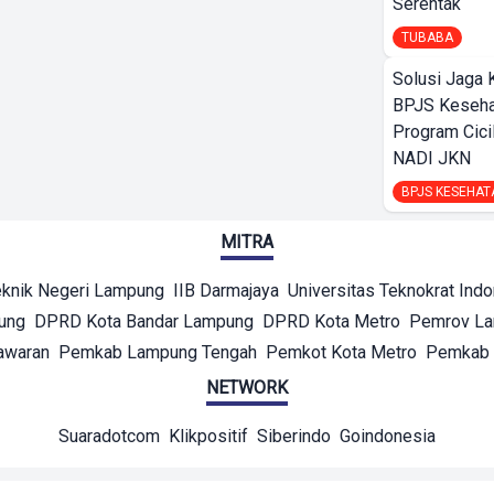
Serentak
TUBABA
Solusi Jaga 
BPJS Keseha
Program Cici
NADI JKN
BPJS KESEHAT
MITRA
eknik Negeri Lampung
IIB Darmajaya
Universitas Teknokrat Ind
ung
DPRD Kota Bandar Lampung
DPRD Kota Metro
Pemrov L
awaran
Pemkab Lampung Tengah
Pemkot Kota Metro
Pemkab 
NETWORK
Suaradotcom
Klikpositif
Siberindo
Goindonesia