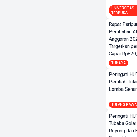
UNIVERSITAS
TERBUKA
Rapat Parip
Perubahan A
Anggaran 202
Targetkan pe
Capai Rp820,
TUBABA
Peringati HU
Pemkab Tula
Lomba Sena
TULANG BAWA
Peringati HU
Tubaba Gelar
Royong dan B