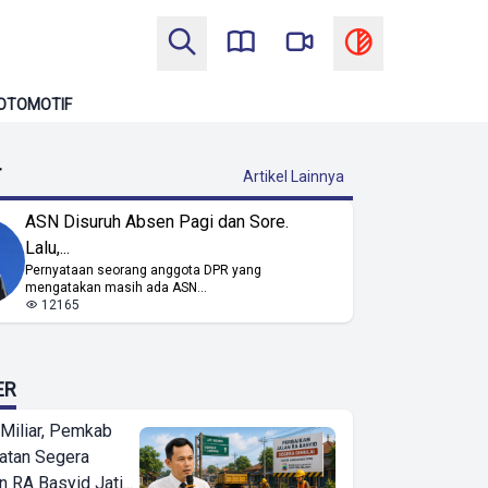
OTOMOTIF
T
Artikel Lainnya
ASN Disuruh Absen Pagi dan Sore.
Lalu,...
Pernyataan seorang anggota DPR yang
mengatakan masih ada ASN...
12165
ER
Miliar, Pemkab
atan Segera
n RA Basyid Jati...