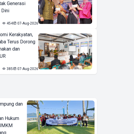
tak Generasi
 Dini
454
07-Aug-2026
omi Kerakyatan,
ba Terus Dorong
nakan dan
KUR
385
07-Aug-2026
ampung dan
an Hukum
u UMKM
ang