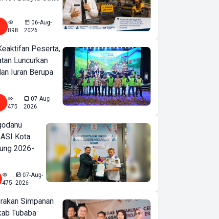
06-Aug-
898
2026
Keaktifan Peserta,
tan Luncurkan
lan Iuran Berupa
07-Aug-
475
2026
godanu
ASI Kota
ung 2026-
07-Aug-
475
2026
erakan Simpanan
kab Tubaba