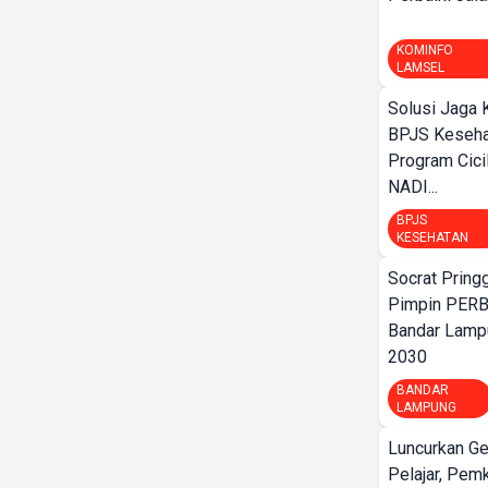
KOMINFO
LAMSEL
Solusi Jaga 
BPJS Keseha
Program Cici
NADI...
BPJS
KESEHATAN
Socrat Pring
Pimpin PERB
Bandar Lamp
2030
BANDAR
LAMPUNG
Luncurkan G
Pelajar, Pem