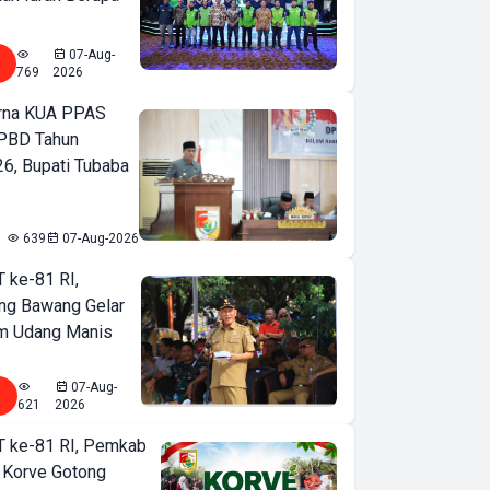
07-Aug-
769
2026
urna KUA PPAS
PBD Tahun
6, Bupati Tubaba
639
07-Aug-2026
T ke-81 RI,
ng Bawang Gelar
m Udang Manis
07-Aug-
621
2026
T ke-81 RI, Pemkab
 Korve Gotong