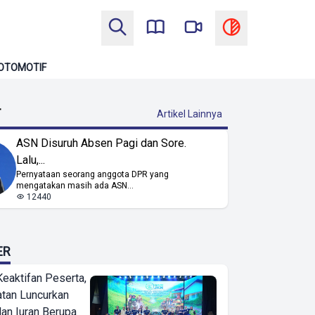
OTOMOTIF
T
Artikel Lainnya
ASN Disuruh Absen Pagi dan Sore.
Lalu,...
Pernyataan seorang anggota DPR yang
mengatakan masih ada ASN...
12440
ER
Keaktifan Peserta,
tan Luncurkan
lan Iuran Berupa