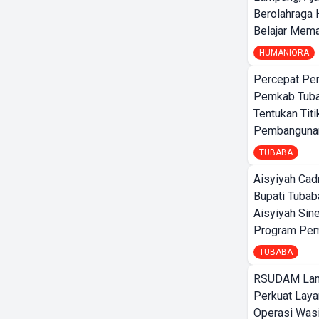
Berolahraga 
Belajar Mem
HUMANIORA
Percepat Pe
Pemkab Tub
Tentukan Titi
Pembangunan
TUBABA
Aisyiyah Cad
Bupati Tubab
Aisyiyah Sin
Program Pem
TUBABA
RSUDAM La
Perkuat Laya
Operasi Wasi