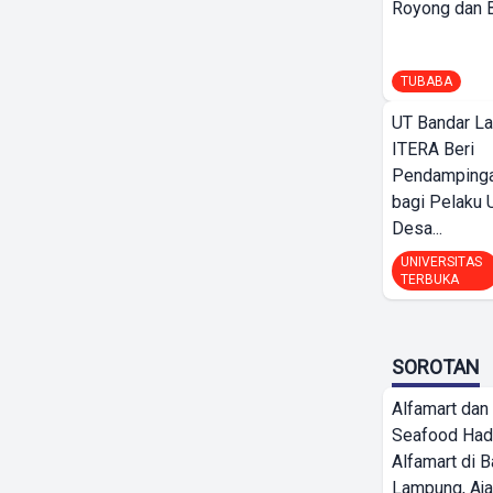
Royong dan Be
TUBABA
UT Bandar L
ITERA Beri
Pendamping
bagi Pelak
Desa...
UNIVERSITAS
TERBUKA
SOROTAN
Alfamart dan
Seafood Had
Alfamart di 
Lampung, Aj