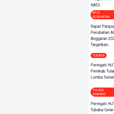
NADI...
BPJS
KESEHATAN
Rapat Parip
Perubahan A
Anggaran 202
Targetkan...
TUBABA
Peringati HU
Pemkab Tula
Lomba Sena
TULANG
BAWANG
Peringati HU
Tubaba Gelar