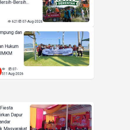
rsih-Bersih...
621
07-Aug-2026
ampung dan
an Hukum
u UMKM
07-
511
Aug-2026
 Fiesta
irkan Dapur
Bandar
ak Masyarakat