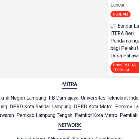
Lancar
RSUDAM
UT Bandar L
ITERA Beri
Pendamping
bagi Pelak
Desa Pahaw
UNIVERSITAS
TERBUKA
MITRA
eknik Negeri Lampung
IIB Darmajaya
Universitas Teknokrat Ind
ung
DPRD Kota Bandar Lampung
DPRD Kota Metro
Pemrov L
awaran
Pemkab Lampung Tengah
Pemkot Kota Metro
Pemkab 
NETWORK
Suaradotcom
Klikpositif
Siberindo
Goindonesia