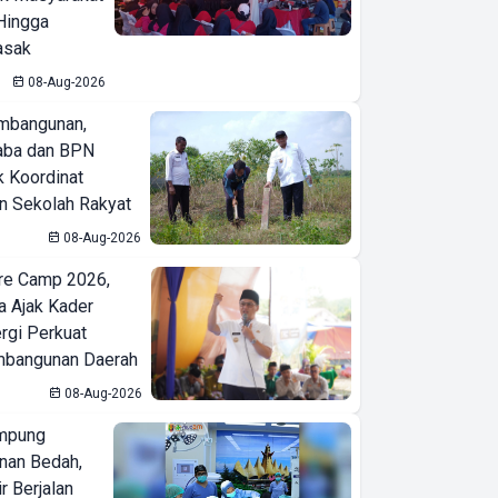
Hingga
asak
08-Aug-2026
mbangunan,
aba dan BPN
k Koordinat
 Sekolah Rakyat
08-Aug-2026
re Camp 2026,
a Ajak Kader
ergi Perkuat
bangunan Daerah
08-Aug-2026
mpung
nan Bedah,
r Berjalan