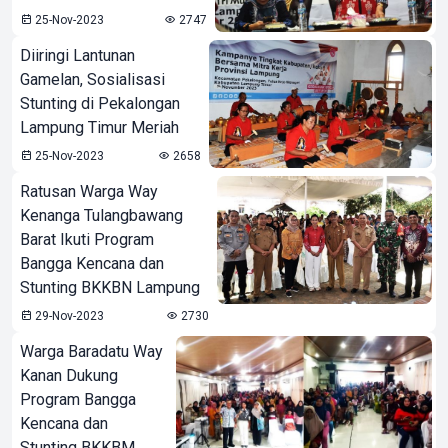
25-Nov-2023
2747
Diiringi Lantunan
Gamelan, Sosialisasi
Stunting di Pekalongan
Lampung Timur Meriah
25-Nov-2023
2658
Ratusan Warga Way
Kenanga Tulangbawang
Barat Ikuti Program
Bangga Kencana dan
Stunting BKKBN Lampung
29-Nov-2023
2730
Warga Baradatu Way
Kanan Dukung
Program Bangga
Kencana dan
Stunting BKKBM