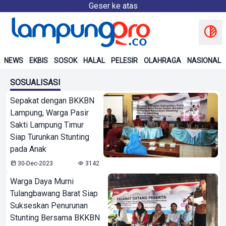
Geser ke atas
NEWS
EKBIS
SOSOK
HALAL
PELESIR
OLAHRAGA
NASIONAL
SOSUALISASI
Sepakat dengan BKKBN
Lampung, Warga Pasir
Sakti Lampung Timur
Siap Turunkan Stunting
pada Anak
30-Dec-2023
3142
Warga Daya Murni
Tulangbawang Barat Siap
Sukseskan Penurunan
Stunting Bersama BKKBN