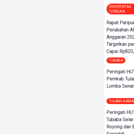
UNIVERSITAS
TERBUKA
Rapat Parip
Perubahan A
Anggaran 202
Targetkan pe
Capai Rp820,
TUBABA
Peringati HU
Pemkab Tula
Lomba Sena
TULANG BAWA
Peringati HU
Tubaba Gelar
Royong dan B
Serentak