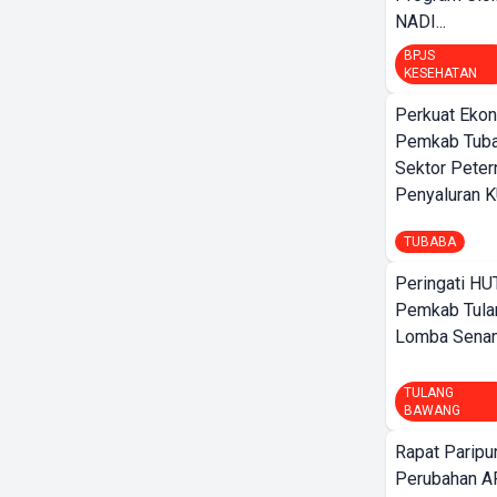
NADI...
BPJS
KESEHATAN
Perkuat Ekon
Pemkab Tuba
Sektor Peter
Penyaluran 
TUBABA
Peringati HU
Pemkab Tula
Lomba Sena
TULANG
BAWANG
Rapat Parip
Perubahan A