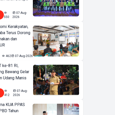
07-Aug-
550
2026
omi Kerakyatan,
ba Terus Dorong
nakan dan
KUR
462
07-Aug-2026
T ke-81 RI,
ng Bawang Gelar
m Udang Manis
07-Aug-
412
2026
urna KUA PPAS
PBD Tahun