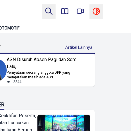
OTOMOTIF
T
Artikel Lainnya
ASN Disuruh Absen Pagi dan Sore.
Lalu,...
Pernyataan seorang anggota DPR yang
mengatakan masih ada ASN...
12244
ER
Keaktifan Peserta,
tan Luncurkan
lan Iuran Berupa