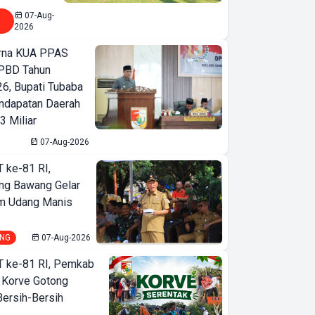
07-Aug-
2026
urna KUA PPAS
PBD Tahun
6, Bupati Tubaba
ndapatan Daerah
3 Miliar
07-Aug-2026
T ke-81 RI,
ng Bawang Gelar
m Udang Manis
NG
07-Aug-2026
T ke-81 RI, Pemkab
 Korve Gotong
ersih-Bersih