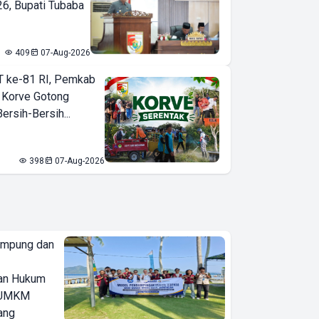
6, Bupati Tubaba
409
07-Aug-2026
T ke-81 RI, Pemkab
 Korve Gotong
rsih-Bersih...
398
07-Aug-2026
ampung dan
an Hukum
u UMKM
ang