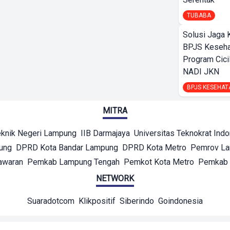
TUBABA
Solusi Jaga 
BPJS Keseha
Program Cici
NADI JKN
BPJS KESEHAT
MITRA
eknik Negeri Lampung
IIB Darmajaya
Universitas Teknokrat Ind
ung
DPRD Kota Bandar Lampung
DPRD Kota Metro
Pemrov L
awaran
Pemkab Lampung Tengah
Pemkot Kota Metro
Pemkab 
NETWORK
Suaradotcom
Klikpositif
Siberindo
Goindonesia