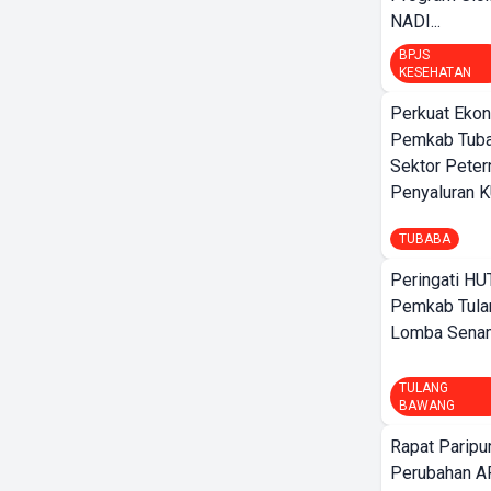
NADI...
BPJS
KESEHATAN
Perkuat Ekon
Pemkab Tuba
Sektor Peter
Penyaluran 
TUBABA
Peringati HU
Pemkab Tula
Lomba Sena
TULANG
BAWANG
Rapat Parip
Perubahan A