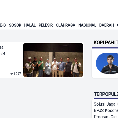
BIS
SOSOK
HALAL
PELESIR
OLAHRAGA
NASIONAL
DAERAH
KOPI PAHI
ra
024
1097
TERPOPUL
Solusi Jaga 
BPJS Keseha
Program Cici