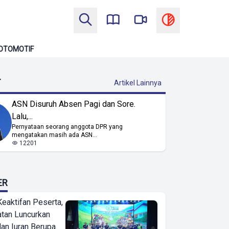
OTOMOTIF
T
Artikel Lainnya
ASN Disuruh Absen Pagi dan Sore.
Lalu,...
Pernyataan seorang anggota DPR yang
mengatakan masih ada ASN...
12201
ER
Keaktifan Peserta,
tan Luncurkan
lan Iuran Berupa