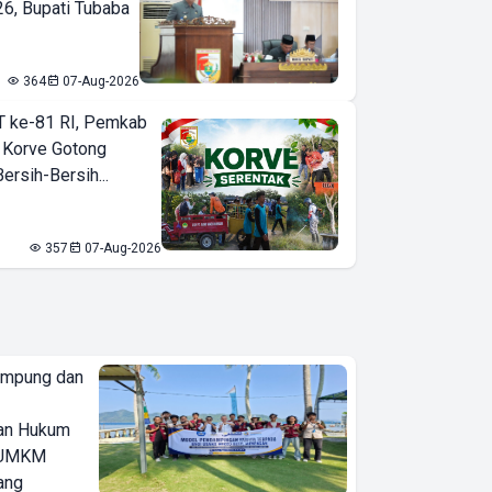
6, Bupati Tubaba
364
07-Aug-2026
T ke-81 RI, Pemkab
 Korve Gotong
rsih-Bersih...
357
07-Aug-2026
ampung dan
an Hukum
u UMKM
ang