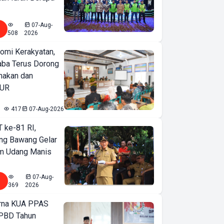
07-Aug-
508
2026
omi Kerakyatan,
ba Terus Dorong
nakan dan
KUR
417
07-Aug-2026
T ke-81 RI,
ng Bawang Gelar
m Udang Manis
07-Aug-
369
2026
urna KUA PPAS
PBD Tahun