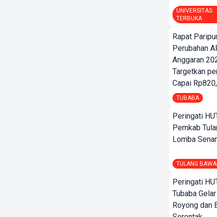
UNIVERSITAS
TERBUKA
Rapat Parip
Perubahan A
Anggaran 202
Targetkan pe
Capai Rp820,
TUBABA
Peringati HU
Pemkab Tula
Lomba Sena
TULANG BAWA
Peringati HU
Tubaba Gelar
Royong dan B
Serentak