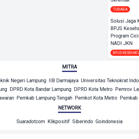
TUBABA
Solusi Jaga 
BPJS Keseha
Program Cici
NADI JKN
BPJS KESEHAT
MITRA
eknik Negeri Lampung
IIB Darmajaya
Universitas Teknokrat Ind
ung
DPRD Kota Bandar Lampung
DPRD Kota Metro
Pemrov L
awaran
Pemkab Lampung Tengah
Pemkot Kota Metro
Pemkab 
NETWORK
Suaradotcom
Klikpositif
Siberindo
Goindonesia