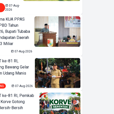
07-Aug-
2026
urna KUA PPAS
PBD Tahun
6, Bupati Tubaba
ndapatan Daerah
3 Miliar
07-Aug-2026
T ke-81 RI,
ng Bawang Gelar
m Udang Manis
NG
07-Aug-2026
T ke-81 RI, Pemkab
 Korve Gotong
ersih-Bersih