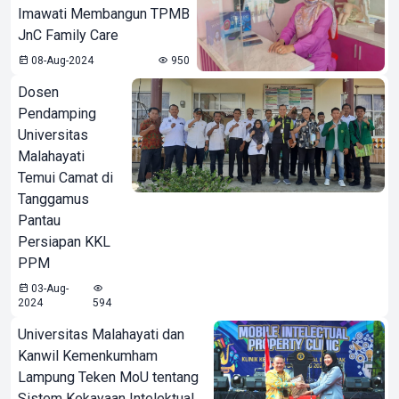
Imawati Membangun TPMB
JnC Family Care
08-Aug-2024
950
Dosen
Pendamping
Universitas
Malahayati
Temui Camat di
Tanggamus
Pantau
Persiapan KKL
PPM
03-Aug-
2024
594
Universitas Malahayati dan
Kanwil Kemenkumham
Lampung Teken MoU tentang
Sistem Kekayaan Intelektual