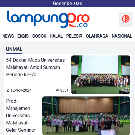
Geser ke atas
NEWS
EKBIS
SOSOK
HALAL
PELESIR
OLAHRAGA
NASIONAL
UNMAL
54 Dokter Muda Universitas
Malahayati Ambil Sumpah
Periode ke-70
12-Nov-2024
8061
Prodi
Manajemen
Universitas
Malahayati
Gelar Seminar