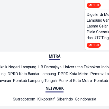
MESUJI
Digelar di Me
Lampung Ga
Lasma Gelar
Piala Soerati
dan U17 Ting
MESUJI
MITRA
eknik Negeri Lampung
IIB Darmajaya
Universitas Teknokrat Ind
ung
DPRD Kota Bandar Lampung
DPRD Kota Metro
Pemrov L
awaran
Pemkab Lampung Tengah
Pemkot Kota Metro
Pemkab 
NETWORK
Suaradotcom
Klikpositif
Siberindo
Goindonesia