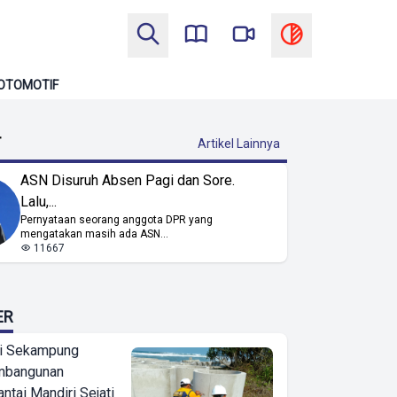
OTOMOTIF
T
Artikel Lainnya
ASN Disuruh Absen Pagi dan Sore.
Lalu,...
Pernyataan seorang anggota DPR yang
mengatakan masih ada ASN...
11667
ER
i Sekampung
mbangunan
tai Mandiri Sejati