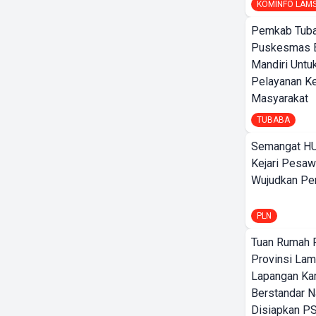
KOMINFO LAM
Pemkab Tuba
Puskesmas 
Mandiri Untu
Pelayanan K
Masyarakat
TUBABA
Semangat HU
Kejari Pesaw
Wujudkan Per
PLN
Tuan Rumah P
Provinsi Lam
Lapangan K
Berstandar N
Disiapkan PS