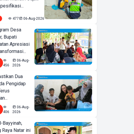
pesifikasi...
477
06-Aug-2026
ogram Desa
r, Bupati
tan Apresiasi
ansformasi...
06-Aug-
456
2026
astikan Dua
nda Pengidap
Terus
n...
06-Aug-
406
2026
l-Bayyinah,
 Raya Natar ini