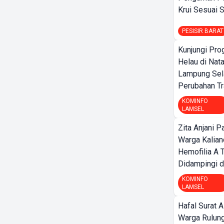
Krui Sesuai S
PESISIR BARAT
Kunjungi Pr
Helau di Nata
Lampung Sela
Perubahan Tr
KOMINFO
LAMSEL
Zita Anjani P
Warga Kalia
Hemofilia A 
Didampingi da
KOMINFO
LAMSEL
Hafal Surat A
Warga Rulung