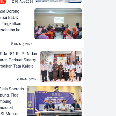
SEL
06-Aug-2026
ba Dorong
Bisa BLUD
k Tingkatkan
esehatan ke
06-Aug-2026
T ke-81 RI, PLN dan
aran Perkuat Sinergi
baikan Tata Kelola
06-Aug-2026
iala Soeratin
pung, Tiga
ampung
asional
SI Mesuji