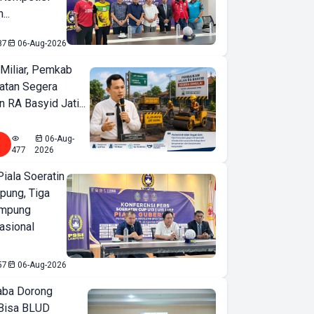
...
87
06-Aug-2026
Miliar, Pemkab
atan Segera
n RA Basyid Jati...
06-Aug-
477
2026
iala Soeratin
pung, Tiga
ampung
asional
57
06-Aug-2026
ba Dorong
Bisa BLUD