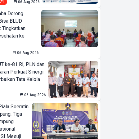
SEL
06-Aug-2026
ba Dorong
Bisa BLUD
k Tingkatkan
esehatan ke
06-Aug-2026
T ke-81 RI, PLN dan
aran Perkuat Sinergi
baikan Tata Kelola
06-Aug-2026
iala Soeratin
pung, Tiga
ampung
asional
SI Mesuji