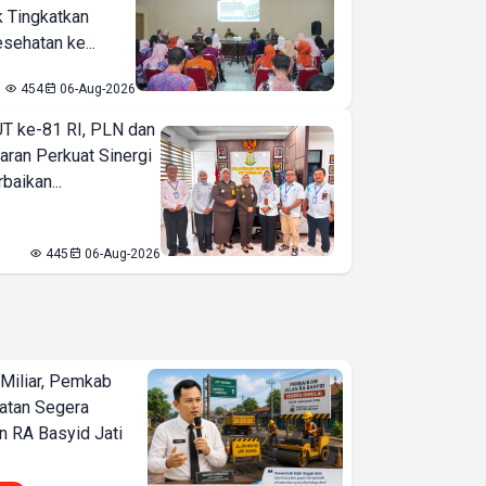
k Tingkatkan
sehatan ke...
454
06-Aug-2026
T ke-81 RI, PLN dan
aran Perkuat Sinergi
baikan...
445
06-Aug-2026
Miliar, Pemkab
atan Segera
n RA Basyid Jati