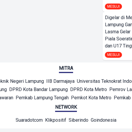
MESUJI
Digelar di Me
Lampung Ga
Lasma Gelar
Piala Soerati
dan U17 Ting
MESUJI
MITRA
eknik Negeri Lampung
IIB Darmajaya
Universitas Teknokrat Ind
ung
DPRD Kota Bandar Lampung
DPRD Kota Metro
Pemrov L
awaran
Pemkab Lampung Tengah
Pemkot Kota Metro
Pemkab 
NETWORK
Suaradotcom
Klikpositif
Siberindo
Goindonesia