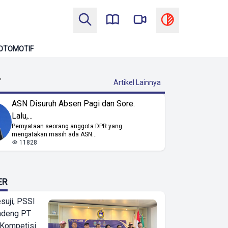
OTOMOTIF
T
Artikel Lainnya
ASN Disuruh Absen Pagi dan Sore.
Lalu,...
Pernyataan seorang anggota DPR yang
mengatakan masih ada ASN...
11828
ER
suji, PSSI
ndeng PT
 Kompetisi