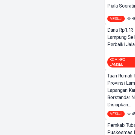
Piala Soeratin
MESUJI
4
Dana Rp1,13 
Lampung Sel
Perbaiki Jala
KOMINFO
LAMSEL
Tuan Rumah P
Provinsi Lam
Lapangan K
Berstandar N
Disiapkan...
MESUJI
4
Pemkab Tuba
Puskesmas 