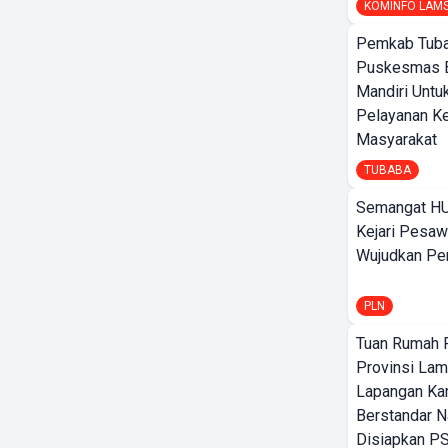
KOMINFO LAM
Pemkab Tuba
Puskesmas 
Mandiri Untu
Pelayanan K
Masyarakat
TUBABA
Semangat HU
Kejari Pesaw
Wujudkan Per
PLN
Tuan Rumah P
Provinsi Lam
Lapangan K
Berstandar N
Disiapkan PS