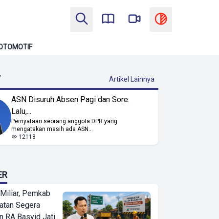
OTOMOTIF
T
Artikel Lainnya
ASN Disuruh Absen Pagi dan Sore.
Lalu,...
Pernyataan seorang anggota DPR yang
mengatakan masih ada ASN...
12118
ER
Miliar, Pemkab
atan Segera
n RA Basyid Jati...