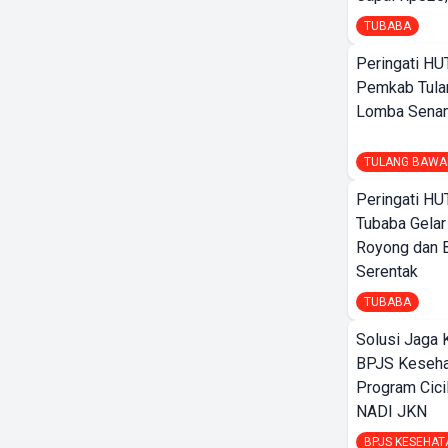
TUBABA
Peringati HU
Pemkab Tula
Lomba Sena
TULANG BAWA
Peringati HU
Tubaba Gelar
Royong dan B
Serentak
TUBABA
Solusi Jaga 
BPJS Keseha
Program Cici
NADI JKN
BPJS KESEHAT