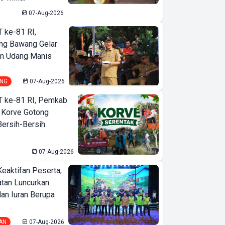
07-Aug-2026
T ke-81 RI,
ng Bawang Gelar
m Udang Manis
NG
07-Aug-2026
T ke-81 RI, Pemkab
 Korve Gotong
ersih-Bersih
07-Aug-2026
Keaktifan Peserta,
tan Luncurkan
lan Iuran Berupa
AN
07-Aug-2026