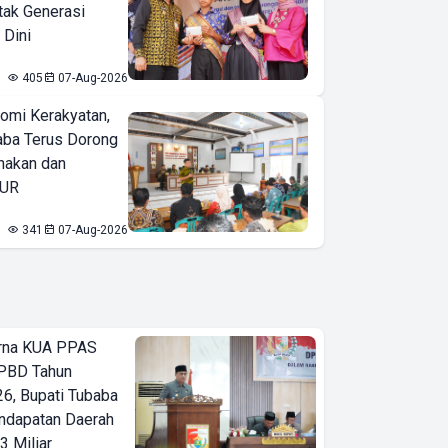
tak Generasi
 Dini
405
07-Aug-2026
omi Kerakyatan,
ba Terus Dorong
nakan dan
KUR
341
07-Aug-2026
urna KUA PPAS
PBD Tahun
6, Bupati Tubaba
ndapatan Daerah
3 Miliar