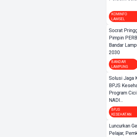
KOMINFO
LAMSEL
Socrat Pring
Pimpin PERB
Bandar Lamp
2030
BANDAR
LAMPUNG
Solusi Jaga 
BPJS Keseha
Program Cici
NADI...
BPJS
KESEHATAN
Luncurkan G
Pelajar, Pem