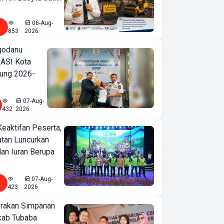
06-Aug-
853
2026
godanu
ASI Kota
ung 2026-
07-Aug-
432
2026
Keaktifan Peserta,
tan Luncurkan
lan Iuran Berupa
07-Aug-
423
2026
erakan Simpanan
kab Tubaba