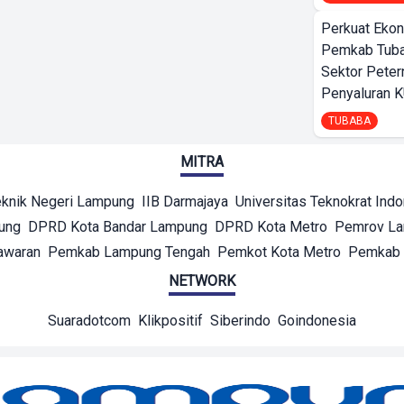
Perkuat Ekon
Pemkab Tuba
Sektor Peter
Penyaluran 
TUBABA
MITRA
eknik Negeri Lampung
IIB Darmajaya
Universitas Teknokrat Ind
ung
DPRD Kota Bandar Lampung
DPRD Kota Metro
Pemrov L
awaran
Pemkab Lampung Tengah
Pemkot Kota Metro
Pemkab 
NETWORK
Suaradotcom
Klikpositif
Siberindo
Goindonesia