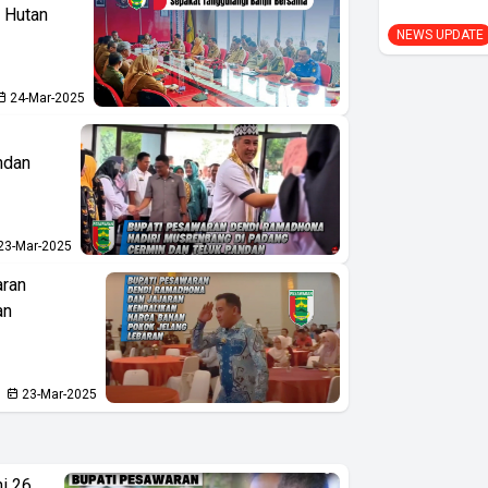
 Hutan
NEWS UPDATE
24-Mar-2025
ndan
23-Mar-2025
aran
an
23-Mar-2025
i 26