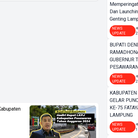
Memperingat
Dan Launchi
Genting Lamp
NEWS
UPDATE
2
BUPATI DEN
RAMADHONA
GUBERNUR T
PESAWARA
NEWS
UPDATE
2
KABUPATEN
GELAR PUN
KE-75 FATAY
Kabupaten
LAMPUNG
NEWS
UPDATE
1