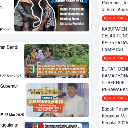
Palestina, J
n
di Bumi Anda
NEWS UPDATE
KABUPATEN
pr-2025
GELAR PUN
KE-75 FATAY
ran Dendi
LAMPUNG
NEWS UPDATE
BUPATI DEN
RAMADHONA
27-Mar-2025
GUBERNUR T
Gubernur
PESAWARA
NEWS UPDATE
Bupati Pesa
25-Mar-2025
Kegiatan Man
Regular 202
nggulangi