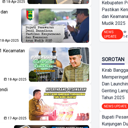
18-Apr-2025
Kebupaten P
Pastikan Ke
 dan
dan Keamana
Mudik 2025
NEWS
UPDATE
14
18-Apr-2025
11 Kecamatan
SOROTAN
Kirab Bangg
Memperingat
18-Apr-2025
Dan Launchi
endi
Genting Lam
Tahun 2025
NEWS UPDATE
Bupati Pesa
17-Apr-2025
Kunjungan D