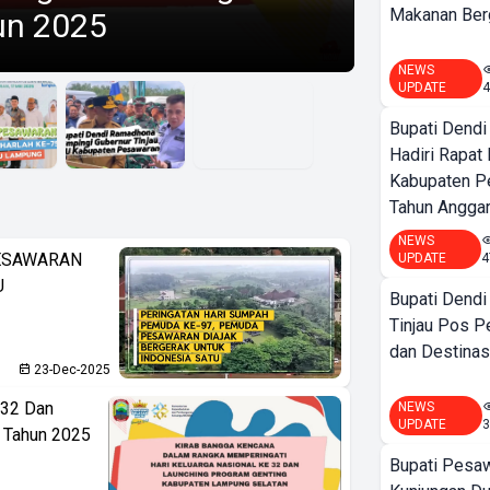
Makanan Berg
un 2025
NEWS
UPDATE
Bupati Dend
Hadiri Rapat
Kabupaten P
Tahun Angga
NEWS
PESAWARAN
UPDATE
4
U
Bupati Dend
Tinjau Pos 
dan Destinas
23-Dec-2025
-32 Dan
NEWS
UPDATE
3
 Tahun 2025
Bupati Pesa