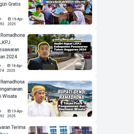
izi Gratis
19-Apr-
492
2025
i Romadhona
 LKPJ
esawaran
ran 2024
18-Apr-
74
2025
i Ramadhona
Pengamanan
i Wisata
19-Apr-
92
2025
waran Terima