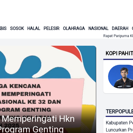
BIS
SOSOK
HALAL
PELESIR
OLAHRAGA
NASIONAL
DAERAH
Rapat Paripurna KUA PPAS Peruba
KOPI PAHI
TERPOPUL
 Memperingati Hkn
Kabupaten P
Program Genting
Luncurkan P