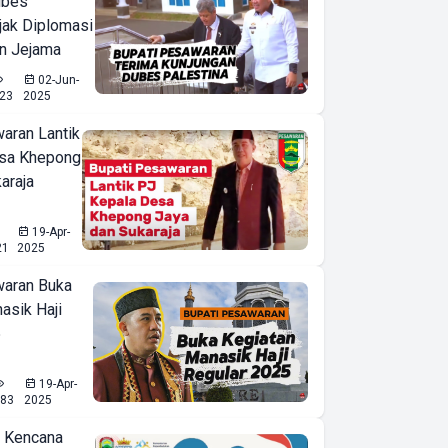
ubes
ejak Diplomasi
n Jejama
02-Jun-
23
2025
aran Lantik
esa Khepong
araja
19-Apr-
21
2025
waran Buka
asik Haji
5
19-Apr-
83
2025
a Kencana