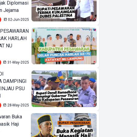
ejak Diplomasi
n Jejama
02-Jun-2025
 PESAWARAN
CAK HARLAH
AT NU
31-May-2025
DI
 DAMPINGI
INJAU PSU
N
28-May-2025
waran Buka
asik Haji
5