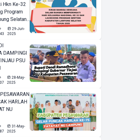
i Hkn Ke-32
ng Program
ung Selatan...
29-Jun-
43
2025
DI
 DAMPINGI
INJAU PSU
N
28-May-
07
2025
 PESAWARAN
CAK HARLAH
AT NU
31-May-
87
2025