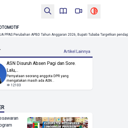
OTOMOTIF
han APBD Tahun Anggaran 2026, Bupati Tubaba Targetkan pendapatan Daerah Cap
T
Artikel Lainnya
ASN Disuruh Absen Pagi dan Sore.
Lalu,...
Pernyataan seorang anggota DPR yang
mengatakan masih ada ASN...
12103
ER
esawaran
rogram