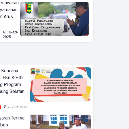
esawaran
nyamanan
n Arus
18-Apr-
1
2025
a Kencana
i Hkn Ke-32
ng Program
pung Selatan
29-Jun-2025
waran Terima
ubes