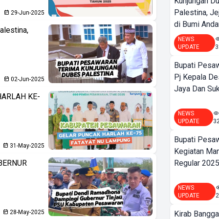
Kunjungan D
Palestina, J
29-Jun-2025
di Bumi Anda
lestina,
NEWS
UPDATE
3
Bupati Pesaw
Pj Kepala D
02-Jun-2025
Jaya Dan Suk
ARLAH KE-
NEWS
UPDATE
3
Bupati Pesa
31-May-2025
Kegiatan Man
BERNUR
Regular 202
NEWS
UPDATE
2
28-May-2025
Kirab Bangg