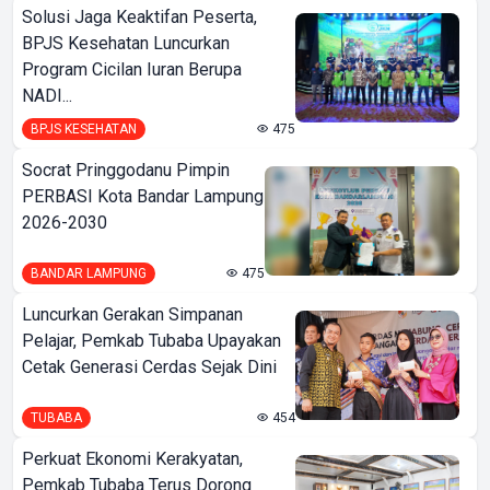
Solusi Jaga Keaktifan Peserta,
BPJS Kesehatan Luncurkan
Program Cicilan Iuran Berupa
NADI...
BPJS KESEHATAN
475
Socrat Pringgodanu Pimpin
PERBASI Kota Bandar Lampung
2026-2030
BANDAR LAMPUNG
475
Luncurkan Gerakan Simpanan
Pelajar, Pemkab Tubaba Upayakan
Cetak Generasi Cerdas Sejak Dini
TUBABA
454
Perkuat Ekonomi Kerakyatan,
Pemkab Tubaba Terus Dorong